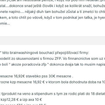
stal….dokonce snad ještě člověk i když se kolikrát snaží, boh
nete naplno…. nějaký dluh tam bohužel zůstal a ti zmetci to cht
em, a toto chtít po vdově, když v tom podnikal jen taťka, je hy
demie…
" této brainwashingové bouchací přepojišťovací firmy:
odelit zo skusenostami s firmou ZFP. Vo finnancnictve som uz n
de boli " akoze poradcovia zfp " dokonca dvaja tak to musim napis
 mesacne 16,92€ stavebko pss 30€ mesacne .
rocne kzp mesacne 16,92 € v ktorom bola dohodnuta doba na 10
 tjprodukt na veno a stipendium s tym ze rodic plati do 18 diet
 kzp12,28 € a izp axa 10 €