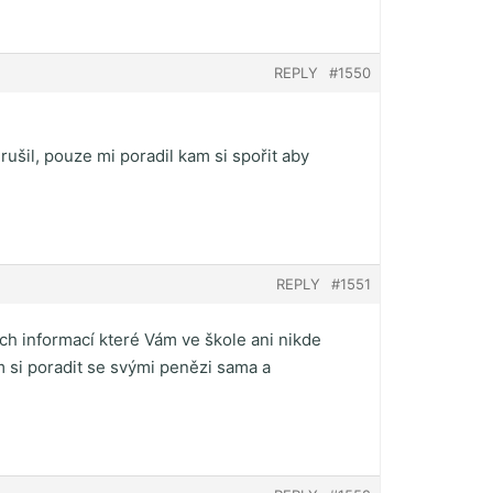
REPLY
#1550
šil, pouze mi poradil kam si spořit aby
REPLY
#1551
h informací které Vám ve škole ani nikde
m si poradit se svými penězi sama a