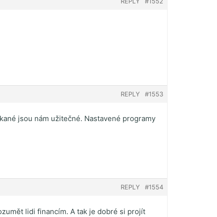
REPLY
#1552
REPLY
#1553
ískané jsou nám užitečné. Nastavené programy
REPLY
#1554
umět lidi financím. A tak je dobré si projít