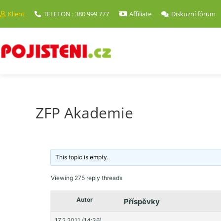
Klient
TELEFON : 380 999 777
Affiliate
Diskuzní fórum
ZFP Akademie
This topic is empty.
Viewing 275 reply threads
Autor
Příspěvky
17.2.2011 (14:36)