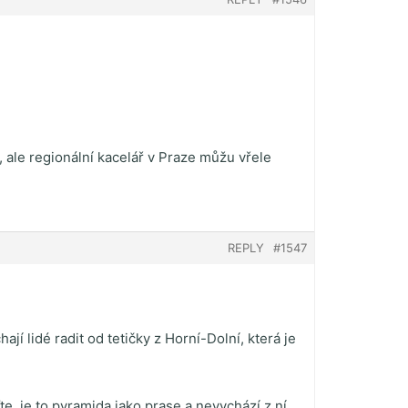
 ale regionální kacelář v Praze můžu vřele
REPLY
#1547
í lidé radit od tetičky z Horní-Dolní, která je
e, je to pyramida jako prase a nevychází z ní