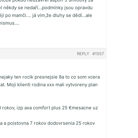
užel někdy se nedaří…podmínky jsou opravdu
ějí po mamči…. já vím,že dluhy se dědí…ale
enismus….
REPLY
#1557
ejaky ten rocik presnejsie 8a to co som vcera
at. Moji klienti rodina xxx mali vytvoreny plan
 rokov, izp axa comfort plus 25 €mesacne uz
ata a poistovna 7 rokov dodovrsenia 25 rokov