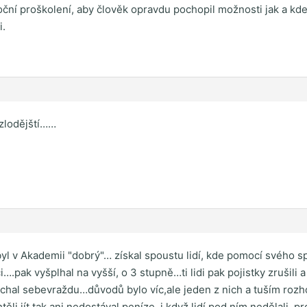
ční proškolení, aby člověk opravdu pochopil možnosti jak a kde
i.
 zlodějští……
yl v Akademii "dobrý"… získal spoustu lidí, kde pomocí svého sp
i….pak vyšplhal na vyšší, o 3 stupně…ti lidi pak pojistky zrušili 
chal sebevraždu…důvodů bylo víc,ale jeden z nich a tuším roz
těli jít,tak ani nedostával peníze, i když lidí pod ním nedělali