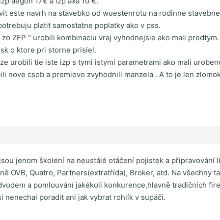
izp aegon 17€ a izp axa 10 €.
vit este navrh na stavebko od wuestenrotu na rodinne stavebne
potrebuju platit samostatne poplatky ako v pss.
 zo ZFP " urobili kombinaciu vraj vyhodnejsie ako mali predtym. 
k o ktore pri storne prisiel.
 ze urobili tie iste izp s tymi istymi parametrami ako mali ur
bili nove csob a premiovo zvyhodnili manzela . A to je len zlomok
" jsou jenom školení na neustálé otáčení pojistek a připravování 
ně OVB, Quatro, Partners(extratřída), Broker, atd. Na všechny t
podvodem a pomlouvání jakékoli konkurence,hlavně tradičních fi
 nenechal poradit ani jak vybrat rohlík v supáči.