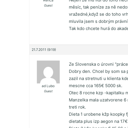
Renča
Guest
měsíc, tak peníze za ně nedo
vražedné,když se do toho vrh
mluvila jsem s dobrým právník
Tak kdo chcete hurá do aka
21.7.2011 (9:19)
Ze Slovenska o úrovni "práce
Dobry den. Chcel by som sa p
zazil na stretnuti u klienta k
mescne cca 165€ 5000 sk.
ad Lubo
Guest
Otec 8 rocne kzp -kapitalku
Manzelka mala uzatvorene 6 
treti rok.
Dieta 1 urobene kžp koopky fj
dietata plus izp aegon na 17€