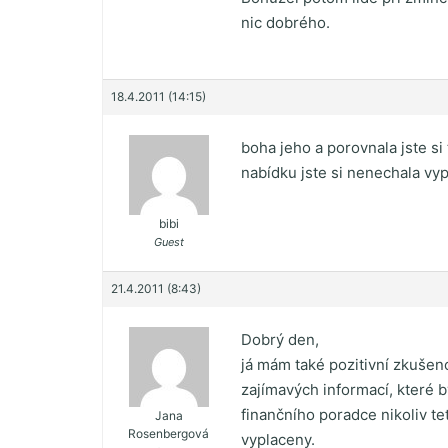
nic dobrého.
18.4.2011 (14:15)
boha jeho a porovnala jste si
nabídku jste si nenechala vy
bibi
Guest
21.4.2011 (8:43)
Dobrý den,
já mám také pozitivní zkušen
zajímavých informací, které b
finančního poradce nikoliv te
Jana
Rosenbergová
vyplaceny.