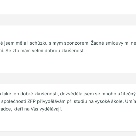
oté jsem měla i schůzku s mým sponzorem. Žádné smlouvy mi neru
yní. Se zfp mám velmi dobrou zkušenost.
 také jen dobré zkušenosti, dozvěděla jsem se mnoho užitečnýc
ky společnosti ZFP přivydělávám při studiu na vysoké škole. Umí
dce, kteří na Vás vydělávají.