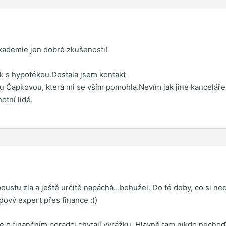
kademie jen dobré zkušenosti!
tak s hypotékou.Dostala jsem kontakt
u Čapkovou, která mi se vším pomohla.Nevím jak jiné kanceláře,
otní lidé.
ustu zla a ještě určitě napáchá…bohužel. Do té doby, co si nechaj
ový expert přes finance :))
 o finančním poradci chytají vyrážku. Hlavně tam nikdo nechoďt