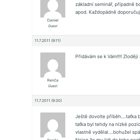
základní seminář, případně bo
apod. Každopádně doporučuj
Daniel
Guest
11.7.2011 (9:11)
Přidávám se k Vám!!!! Zloději
Renča
Guest
11.7.2011 (9:30)
Ještě dovolte příběh….taťka b
taťka byl tehdy na nízké pozic
vlastně vydělal….bohužel spá
Nejen že mu lidi do toho nech