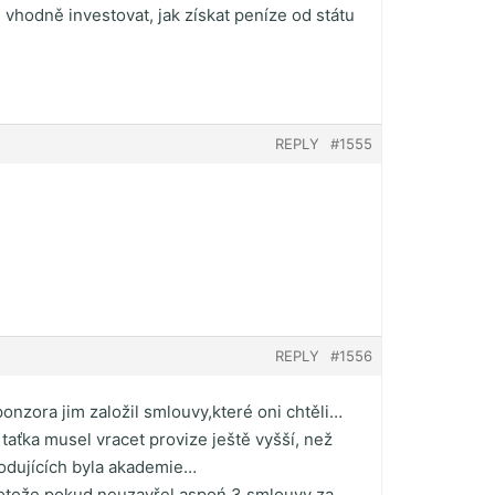
 vhodně investovat, jak získat peníze od státu
REPLY
#1555
REPLY
#1556
onzora jim založil smlouvy,které oni chtěli…
a taťka musel vracet provize ještě vyšší, než
hodujících byla akademie…
..protože pokud neuzavřel aspoń 3 smlouvy za