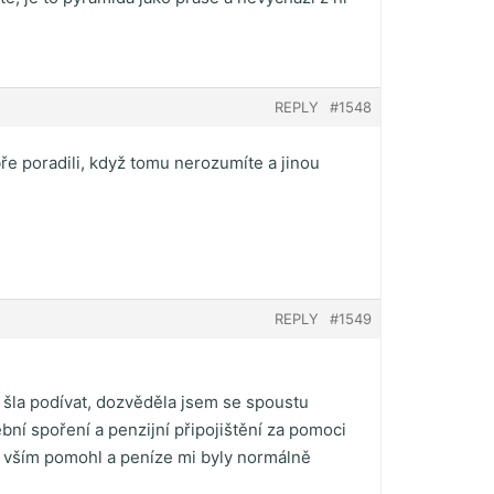
REPLY
#1548
bře poradili, když tomu nerozumíte a jinou
REPLY
#1549
 šla podívat, dozvěděla jsem se spoustu
ební spoření a penzijní připojištění za pomoci
se vším pomohl a peníze mi byly normálně