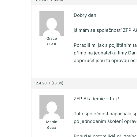
Dobrý den,
já mám se společností ZFP A
Grace
Guest
Poradili mi jak s pojištěním 
přímo na jednatelku fimy Dan
doporučit jsou ta opravdu och
12.4.2011 (18:39)
ZFP Akademie – tfuj !
Tato společnost napáchala spo
po jednodením školení opravd
Martin
Guest
Bohužel potom lidé při zmínce