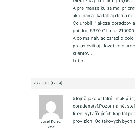
Dieta 2 kžp koopka fj 15,66 a 
A pre manzelku sa mal pripra
ako manzelka tak aj deti a ne
Co urobili " akoze poradcovia
poistne 6970 € tj cca 210000 s
A co ma najviac zarazilo bolo
pozastavili aj stavebko a uro
klientov .
Lubo
26.7.2011 (12:04)
Stejně jako ostatní ,,makléři
poradenství.Pozor na ně, stej
firem vytvářejících kapitál 
provizích. Od takových bych si
Josef Korec
Guest