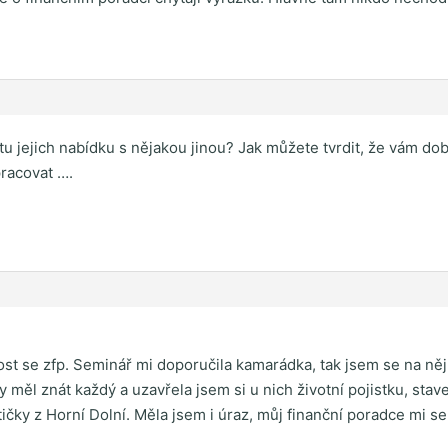
 tu jejich nabídku s nějakou jinou? Jak můžete tvrdit, že vám do
pracovat ….
ost se zfp. Seminář mi doporučila kamarádka, tak jsem se na něj
y měl znát každý a uzavřela jsem si u nich životní pojistku, stav
tičky z Horní Dolní. Měla jsem i úraz, můj finanční poradce mi 