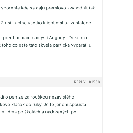
 sporenie kde sa daju premiovo zvyhodnit tak
Zrusili uplne vsetko klient mal uz zaplatene
obene predtim mam namysli Aegony . Dokonca
 toho co este tato skvela particka vyparati u
REPLY
#1558
lidí o peníze za rouškou nezávislého
akové klacek do ruky. Je to jenom spousta
rem lidma po školách a nadržených po