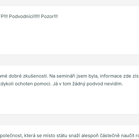
!!! Podvodníci!!!!! Pozor!!!
amé dobré zkušenosti. Na semináři jsem byla, informace zde z
kdykoli ochoten pomoci. Já v tom žádný podvod nevidím.
olečnost, která se místo státu snaží alespoň částečně naučit roz