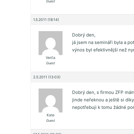
Guest
1.5.2011 (18:14)
Dobrý den,
já jsem na semináři byla a p
výnos byl efektivnější než n
Verča
Guest
2.5.2011 (13:03)
Dobrý den, s firmou ZFP mám
jinde neřeknou a ještě si dí
nepotřebuji k tomu žádné pora
Kate
Guest