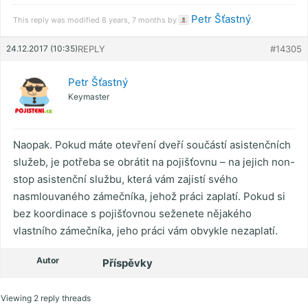
Petr Šťastný
This reply was modified 8 years, 7 months by
.
24.12.2017 (10:35)
REPLY
#14305
Petr Šťastný
Keymaster
Naopak. Pokud máte otevření dveří součástí asistenčních
služeb, je potřeba se obrátit na pojišťovnu – na jejich non-
stop asistenční službu, která vám zajistí svého
nasmlouvaného zámečníka, jehož práci zaplatí. Pokud si
bez koordinace s pojišťovnou seženete nějakého
vlastního zámečníka, jeho práci vám obvykle nezaplatí.
Autor
Příspěvky
Viewing 2 reply threads