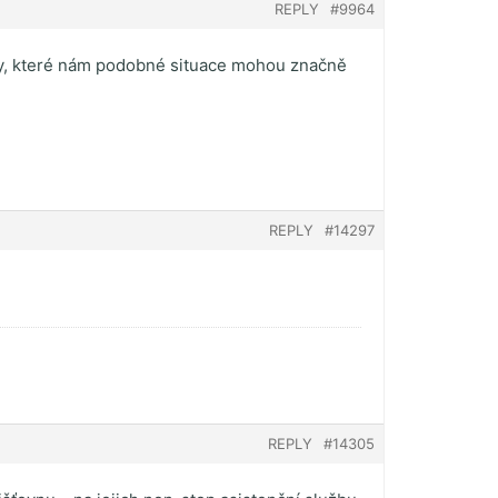
REPLY
#9964
žby, které nám podobné situace mohou značně
REPLY
#14297
REPLY
#14305