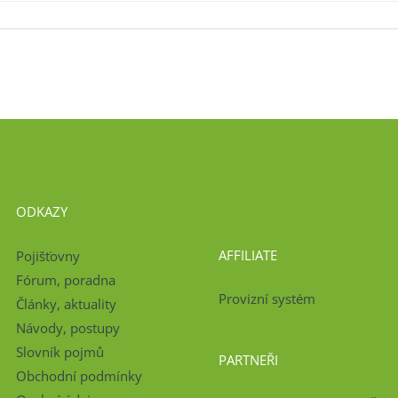
ODKAZY
AFFILIATE
Pojišťovny
Fórum, poradna
Provizní systém
Články, aktuality
Návody, postupy
Slovník pojmů
PARTNEŘI
Obchodní podmínky