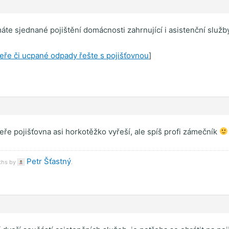
te sjednané pojištění domácnosti zahrnující i asistenční slu
ře či ucpané odpady řešte s pojišťovnou
]
e pojišťovna asi horkotěžko vyřeší, ale spíš profi zámečník
Petr Šťastný
nths by
.