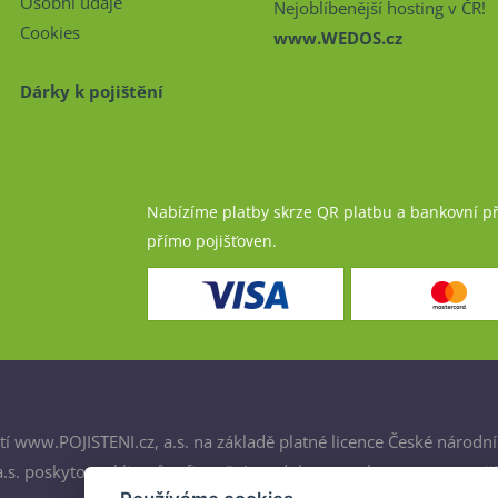
Osobní údaje
Nejoblíbenější hosting v ČR!
Cookies
www.WEDOS.cz
Dárky k pojištění
Nabízíme platby skrze QR platbu a bankovní p
přímo pojišťoven.
í www.POJISTENI.cz, a.s. na základě platné licence České národní
. poskytovat klientům finanční produkty a spolupracovat s poji