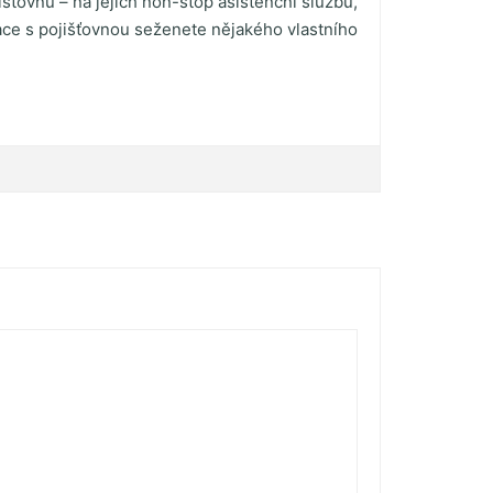
išťovnu – na jejich non-stop asistenční službu,
ace s pojišťovnou seženete nějakého vlastního