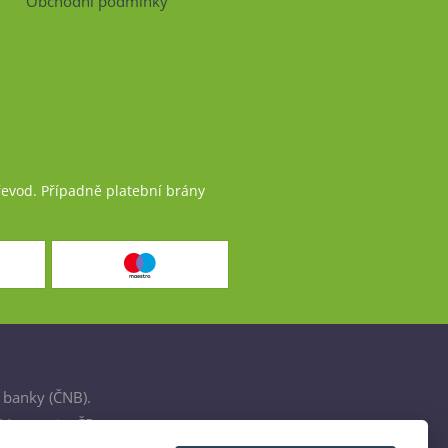
Obchodní podmínky
řevod. Případně platební brány
 banky (ČNB).
šťovnami v ČR.