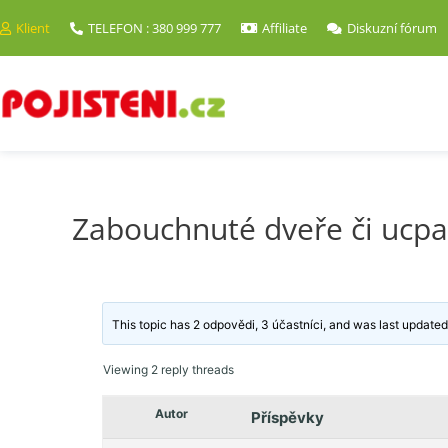
Klient
TELEFON : 380 999 777
Affiliate
Diskuzní fórum
Zabouchnuté dveře či ucpa
This topic has 2 odpovědi, 3 účastníci, and was last update
Viewing 2 reply threads
Autor
Příspěvky