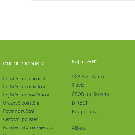
POJIŠŤOVNY
ONLINE PRODUKTY
AXA Assistance
Pojištění domácnosti
Slavia
Pojištění nemovitosti
ČSOB pojišťovna
Pojištění odpovědnosti
DIRECT
Úrazové pojištění
Povinné ručení
Kooperativa
Cestovní pojištění
Pojištění storna zájezdu
Allianz