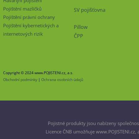
Havarijní pojištění
Pojištění mazlíčků
SV pojišťovna
Pojištění právní ochrany
Pojištění kybernetických a
Pillow
internetových rizik
ČPP
Copyright © 2024 www.POJISTENI.cz, a.s.
Obchodní podmínky
|
Ochrana osobních údajů
Pojistné produkty jsou nabízeny společnost
Licence ČNB umožňuje www.POJISTENI.cz, a.s