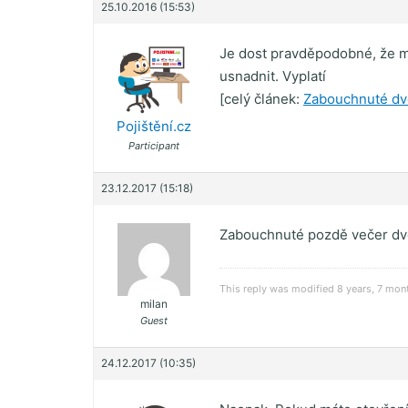
25.10.2016 (15:53)
Je dost pravděpodobné, že má
usnadnit. Vyplatí
[celý článek:
Zabouchnuté dve
Pojištění.cz
Participant
23.12.2017 (15:18)
Zabouchnuté pozdě večer dveř
This reply was modified 8 years, 7 mo
milan
Guest
24.12.2017 (10:35)