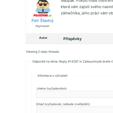
Naopak. Pokud máte otevření d
která vám zajistí svého nasm
zámečníka, jeho práci vám ob
Petr Šťastný
Keymaster
Autor
Příspěvky
Viewing 2 reply threads
Odpověď na téma: Reply #14297 in Zabouchnuté dveře či
Informace o uživateli:
Jméno (vyžadováno):
Email (vyžadován, nebude zveřejněn):