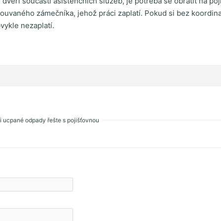
veří součástí asistenčních služeb, je potřeba se obrátit na poj
louvaného zámečníka, jehož práci zaplatí. Pokud si bez koordin
vykle nezaplatí.
 ucpané odpady řešte s pojišťovnou