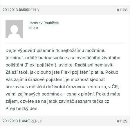
29.1.2013 (8:58)
REPLY
#1128
Jaroslav Roubíček
Guest
Dejte výpověď písemně "k nejbližšímu možnému
termínu". určitě budou sankce a u investičního životního
pojištění (Flexi pojištění), uvidíte. Radši ani nemluvit.
Záleží také, jak dlouho jste Flexi pojištění platila. Pokud
Vás zajímá úrazové pojištění, je možnost sjednat
úrazovku s měsíční doživotní úrazovou rentou za, v ČR,
velmi zajímavých podmínek – cena x plnění. Pokud máte
zájem, ozvěte se na jarbk zavináč seznam tečka cz
Přeji hezký den
29.1.2013 (14:49)
REPLY
#1129