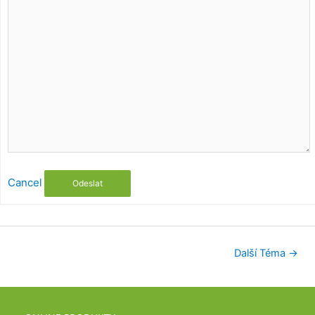
Cancel
Odeslat
Další Téma
→