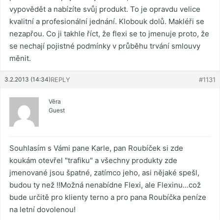
vypovědět a nabízíte svůj produkt. To je opravdu velice
kvalitní a profesionální jednání. Klobouk dolů. Makléři se
nezapřou. Co ji takhle říct, že flexi se to jmenuje proto, že
se nechají pojistné podmínky v průběhu trvání smlouvy
měnit.
3.2.2013 (14:34)
REPLY
#1131
Věra
Guest
Souhlasím s Vámi pane Karle, pan Roubíček si zde
koukám otevřel "trafiku" a všechny produkty zde
jmenované jsou špatné, zatímco jeho, asi nějaké spešl,
budou ty než !!Možná nenabídne Flexi, ale Flexinu…což
bude určitě pro klienty terno a pro pana Roubíčka peníze
na letní dovolenou!