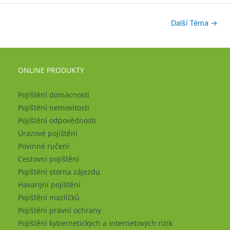
Další Téma
→
ONLINE PRODUKTY
Pojištění domácnosti
Pojištění nemovitosti
Pojištění odpovědnosti
Úrazové pojištění
Povinné ručení
Cestovní pojištění
Pojištění storna zájezdu
Havarijní pojištění
Pojištění mazlíčků
Pojištění právní ochrany
Pojištění kybernetických a internetových rizik