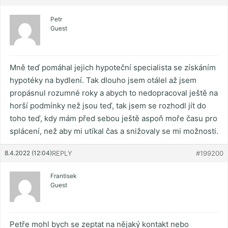
Petr
Guest
Mně teď pomáhal jejich hypoteční specialista se získáním
hypotéky na bydlení. Tak dlouho jsem otálel až jsem
propásnul rozumné roky a abych to nedopracoval ještě na
horší podmínky než jsou teď, tak jsem se rozhodl jít do
toho teď, kdy mám před sebou ještě aspoň moře času pro
splácení, než aby mi utíkal čas a snižovaly se mi možnosti.
8.4.2022 (12:04)
REPLY
#199200
Frantisek
Guest
Petře mohl bych se zeptat na nějaký kontakt nebo