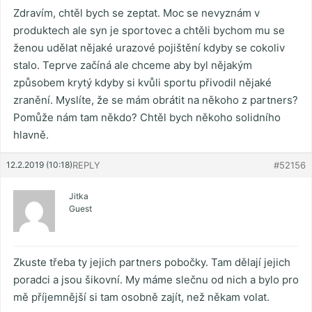
Zdravím, chtěl bych se zeptat. Moc se nevyznám v
produktech ale syn je sportovec a chtěli bychom mu se
ženou udělat nějaké urazové pojištění kdyby se cokoliv
stalo. Teprve začíná ale chceme aby byl nějakým
způsobem krytý kdyby si kvůli sportu přivodil nějaké
zranění. Myslíte, že se mám obrátit na někoho z partners?
Pomůže nám tam někdo? Chtěl bych někoho solidního
hlavně.
12.2.2019 (10:18)
REPLY
#52156
Jitka
Guest
Zkuste třeba ty jejich partners pobočky. Tam dělají jejich
poradci a jsou šikovní. My máme slečnu od nich a bylo pro
mě příjemnější si tam osobně zajít, než někam volat.