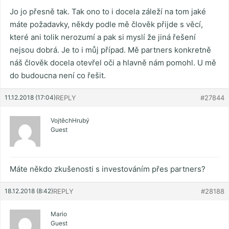
Jo jo přesně tak. Tak ono to i docela záleží na tom jaké
máte požadavky, někdy podle mě člověk přijde s věcí,
které ani tolik nerozumí a pak si myslí že jiná řešení
nejsou dobrá. Je to i můj případ. Mě partners konkretně
náš člověk docela otevřel oči a hlavně nám pomohl. U mě
do budoucna není co řešit.
11.12.2018 (17:04)
REPLY
#27844
VojtěchHrubý
Guest
Máte někdo zkušenosti s investováním přes partners?
18.12.2018 (8:42)
REPLY
#28188
Mario
Guest