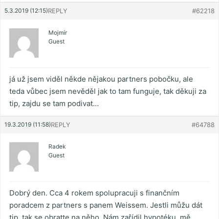
5.3.2019 (12:15)
REPLY
#62218
Mojmír
Guest
já už jsem viděl někde nějakou partners pobočku, ale
teda vůbec jsem nevěděl jak to tam funguje, tak děkuji za
tip, zajdu se tam podivat…
19.3.2019 (11:58)
REPLY
#64788
Radek
Guest
Dobrý den. Cca 4 rokem spolupracuji s finančním
poradcem z partners s panem Weissem. Jestli můžu dát
tip, tak se obratte na něho. Nám zařídil hypotéku, mě