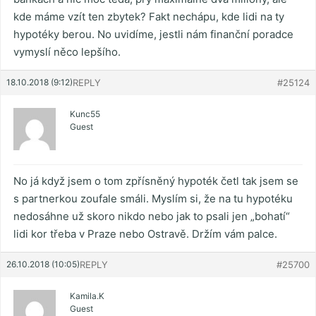
kde máme vzít ten zbytek? Fakt nechápu, kde lidi na ty
hypotéky berou. No uvidíme, jestli nám finanční poradce
vymyslí něco lepšího.
18.10.2018 (9:12)
REPLY
#25124
Kunc55
Guest
No já když jsem o tom zpřísněný hypoték četl tak jsem se
s partnerkou zoufale smáli. Myslím si, že na tu hypotéku
nedosáhne už skoro nikdo nebo jak to psali jen „bohatí“
lidi kor třeba v Praze nebo Ostravě. Držím vám palce.
26.10.2018 (10:05)
REPLY
#25700
Kamila.K
Guest