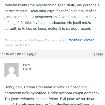
Nemám konkretně hypotečního specialistu, ale poradce z
partners mám. Dělal nám kdysi finanční plán od kterého
jsme se odpíchli a sestavoval mi životní pojistku. Mám v
plánu ještě nějaké věci do budoucna. Ale jestli můžu
poradit, je to kus od kusu, nejlepší je na doporučení.
František Sýkora
This reply was modified 7 years, 10 months by
.
Reason: korekce textu
16.10.2018 (10:33)
REPLY
#24990
Petra
Guest
Dobrý den, zrovna zítra mám schůzku s finančním
poradcem kvůli hypotéce. Chtěli bychom koupit domeček.
Tak jsem zvědavá, co nám řekne. Byli jsme už na dvou
bankách a nic moc teda, prý maximálně dva miliony, ale