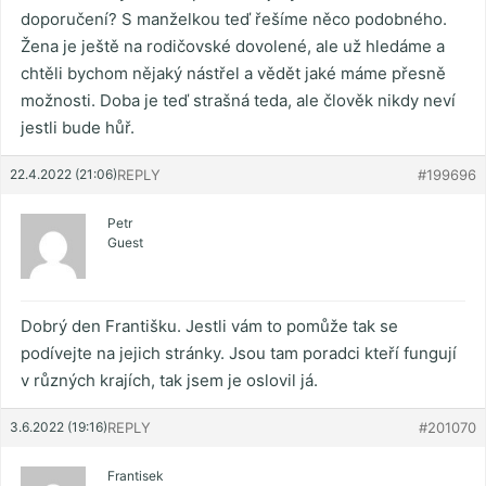
doporučení? S manželkou teď řešíme něco podobného.
Žena je ještě na rodičovské dovolené, ale už hledáme a
chtěli bychom nějaký nástřel a vědět jaké máme přesně
možnosti. Doba je teď strašná teda, ale člověk nikdy neví
jestli bude hůř.
22.4.2022 (21:06)
REPLY
#199696
Petr
Guest
Dobrý den Františku. Jestli vám to pomůže tak se
podívejte na jejich stránky. Jsou tam poradci kteří fungují
v různých krajích, tak jsem je oslovil já.
3.6.2022 (19:16)
REPLY
#201070
Frantisek