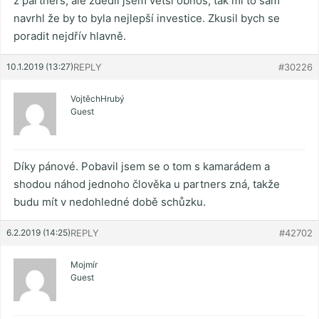
z partners, ale zdědil jsem větší obnos, tak mi to sám
navrhl že by to byla nejlepší investice. Zkusil bych se
poradit nejdřív hlavně.
10.1.2019 (13:27)
REPLY
#30226
VojtěchHrubý
Guest
Díky pánové. Pobavil jsem se o tom s kamarádem a
shodou náhod jednoho člověka u partners zná, takže
budu mít v nedohledné době schůzku.
6.2.2019 (14:25)
REPLY
#42702
Mojmír
Guest