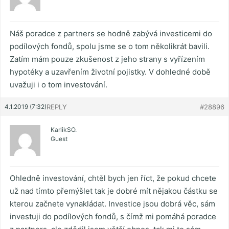
Náš poradce z partners se hodně zabývá investicemi do
podílových fondů, spolu jsme se o tom několikrát bavili.
Zatím mám pouze zkušenost z jeho strany s vyřízením
hypotéky a uzavřením životní pojistky. V dohledné době
uvažuji i o tom investování.
4.1.2019 (7:32)
REPLY
#28896
KarlikSO.
Guest
Ohledně investování, chtěl bych jen říct, že pokud chcete
už nad tímto přemýšlet tak je dobré mít nějakou částku se
kterou začnete vynakládat. Investice jsou dobrá věc, sám
investuji do podílových fondů, s čímž mi pomáhá poradce