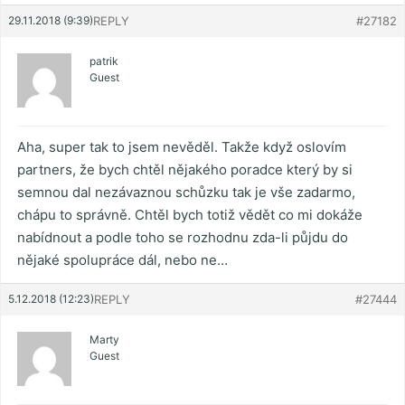
29.11.2018 (9:39)
REPLY
#27182
patrik
Guest
Aha, super tak to jsem nevěděl. Takže když oslovím
partners, že bych chtěl nějakého poradce který by si
semnou dal nezávaznou schůzku tak je vše zadarmo,
chápu to správně. Chtěl bych totiž vědět co mi dokáže
nabídnout a podle toho se rozhodnu zda-li půjdu do
nějaké spolupráce dál, nebo ne…
5.12.2018 (12:23)
REPLY
#27444
Marty
Guest