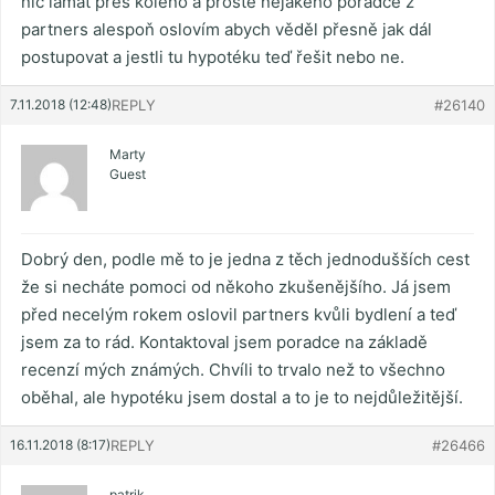
nic lámat přes koleno a prostě nějakého poradce z
partners alespoň oslovím abych věděl přesně jak dál
postupovat a jestli tu hypotéku teď řešit nebo ne.
7.11.2018 (12:48)
REPLY
#26140
Marty
Guest
Dobrý den, podle mě to je jedna z těch jednodušších cest
že si necháte pomoci od někoho zkušenějšího. Já jsem
před necelým rokem oslovil partners kvůli bydlení a teď
jsem za to rád. Kontaktoval jsem poradce na základě
recenzí mých známých. Chvíli to trvalo než to všechno
oběhal, ale hypotéku jsem dostal a to je to nejdůležitější.
16.11.2018 (8:17)
REPLY
#26466
patrik