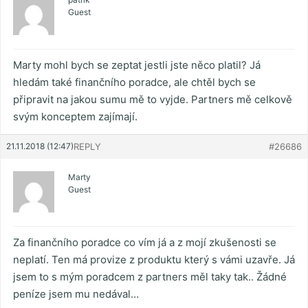
Guest
Marty mohl bych se zeptat jestli jste něco platil? Já
hledám také finančního poradce, ale chtěl bych se
připravit na jakou sumu mě to vyjde. Partners mě celkově
svým konceptem zajímají.
21.11.2018 (12:47)
REPLY
#26686
Marty
Guest
Za finančního poradce co vím já a z mojí zkušenosti se
neplatí. Ten má provize z produktu který s vámi uzavře. Já
jsem to s mým poradcem z partners měl taky tak.. Žádné
peníze jsem mu nedával…