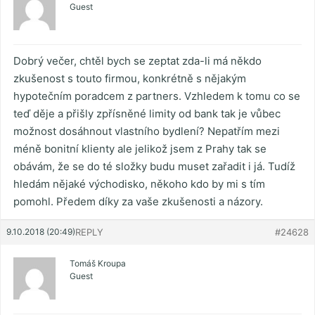
Guest
Dobrý večer, chtěl bych se zeptat zda-li má někdo
zkušenost s touto firmou, konkrétně s nějakým
hypotečním poradcem z partners. Vzhledem k tomu co se
teď děje a přišly zpřísněné limity od bank tak je vůbec
možnost dosáhnout vlastního bydlení? Nepatřím mezi
méně bonitní klienty ale jelikož jsem z Prahy tak se
obávám, že se do té složky budu muset zařadit i já. Tudíž
hledám nějaké východisko, někoho kdo by mi s tím
pomohl. Předem díky za vaše zkušenosti a názory.
9.10.2018 (20:49)
REPLY
#24628
Tomáš Kroupa
Guest