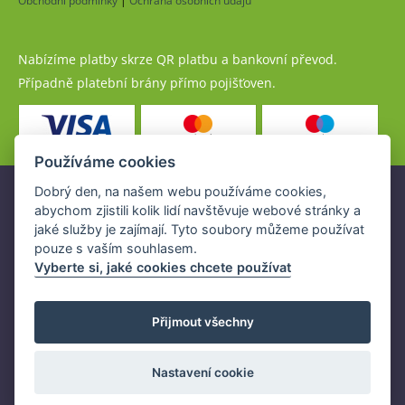
Obchodní podmínky
|
Ochrana osobních údajů
Nabízíme platby skrze QR platbu a bankovní převod.
Případně platební brány přímo pojišťoven.
Používáme cookies
Dobrý den, na našem webu používáme cookies,
Pojistné produkty jsou nabízeny společností
abychom zjistili kolik lidí navštěvuje webové stránky a
www.POJISTENI.cz, a.s. na základě platné licence České
jaké služby je zajímají. Tyto soubory můžeme používat
národní banky (ČNB).
pouze s vaším souhlasem.
Licence ČNB umožňuje www.POJISTENI.cz, a.s. poskytovat
Vyberte si, jaké cookies chcete používat
klientům finanční produkty a spolupracovat s pojišťovnami
v ČR.
Přijmout všechny
Nastavení cookie