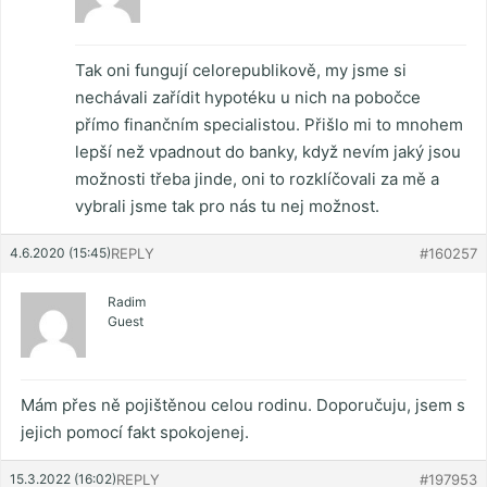
Tak oni fungují celorepublikově, my jsme si
nechávali zařídit hypotéku u nich na pobočce
přímo finančním specialistou. Přišlo mi to mnohem
lepší než vpadnout do banky, když nevím jaký jsou
možnosti třeba jinde, oni to rozklíčovali za mě a
vybrali jsme tak pro nás tu nej možnost.
4.6.2020 (15:45)
REPLY
#160257
Radim
Guest
Mám přes ně pojištěnou celou rodinu. Doporučuju, jsem s
jejich pomocí fakt spokojenej.
15.3.2022 (16:02)
REPLY
#197953