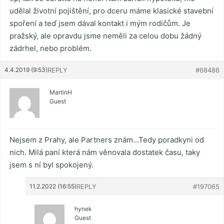
udělal životní pojištění, pro dceru máme klasické stavební
spoření a teď jsem dával kontakt i mým rodičům. Je
pražský, ale opravdu jsme neměli za celou dobu žádný
zádrhel, nebo problém.
4.4.2019 (9:53)
REPLY
#68486
MartinH
Guest
Nejsem z Prahy, ale Partners znám…Tedy poradkyni od
nich. Milá paní která nám věnovala dostatek času, taky
jsem s ní byl spokojený.
11.2.2022 (16:55)
REPLY
#197065
hynek
Guest