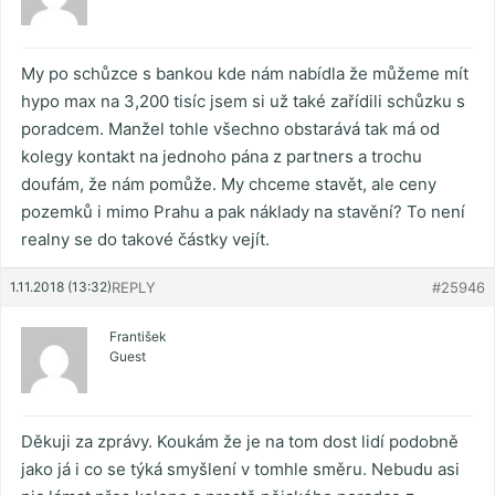
My po schůzce s bankou kde nám nabídla že můžeme mít
hypo max na 3,200 tisíc jsem si už také zařídili schůzku s
poradcem. Manžel tohle všechno obstarává tak má od
kolegy kontakt na jednoho pána z partners a trochu
doufám, že nám pomůže. My chceme stavět, ale ceny
pozemků i mimo Prahu a pak náklady na stavění? To není
realny se do takové částky vejít.
1.11.2018 (13:32)
REPLY
#25946
František
Guest
Děkuji za zprávy. Koukám že je na tom dost lidí podobně
jako já i co se týká smyšlení v tomhle směru. Nebudu asi