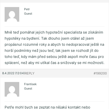
Petr
Guest
Mně teď pomáhal jejich hypoteční specialista se získáním
hypotéky na bydlení. Tak dlouho jsem otálel až jsem
propásnul rozumné roky a abych to nedopracoval ještě na
horší podmínky než jsou teď, tak jsem se rozhodl jít do
toho teď, kdy mám před sebou ještě aspoň moře času pro
splácení, než aby mi utíkal čas a snižovaly se mi možnosti.
8.4.2022 (12:04)
REPLY
#199200
Frantisek
Guest
Petře mohl bych se zeptat na nějaký kontakt nebo