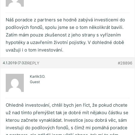
Náš poradce z partners se hodně zabývá investicemi do
podílových fondů, spolu jsme se o tom několikrát bavili.
Zatím mám pouze zkušenost z jeho strany s vyřízením
hypotéky a uzavřením životní pojistky. V dohledné době
uvažuji i o tom investování.
4.1.2019 (7:32)
REPLY
#28896
KarlikSO.
Guest
Ohledně investování, chtěl bych jen říct, že pokud chcete
už nad tímto přemýšlet tak je dobré mít nějakou částku se
kterou začnete vynakládat. Investice jsou dobrá věc, sám
investuji do podílových fondů, s čímž mi pomáhá poradce