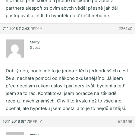
nic lámat přes koleno a prostě nějakého poradce z
partners alespoň oslovím abych věděl přesně jak dál
postupovat a jestli tu hypotéku teď řešit nebo ne.
7.11.2018 (12:48)
REPLY
#26140
Marty
Guest
Dobrý den, podle mě to je jedna z těch jednodušších cest
že si necháte pomoci od někoho zkušenějšího. Já jsem
před necelým rokem oslovil partners kvůli bydlení a teď
jsem za to rád. Kontaktoval jsem poradce na základě
recenzí mých známých. Chvíli to trvalo než to všechno
oběhal, ale hypotéku jsem dostal a to je to nejdůležitější.
16.11.2018 (8:17)
REPLY
#26466
patrik