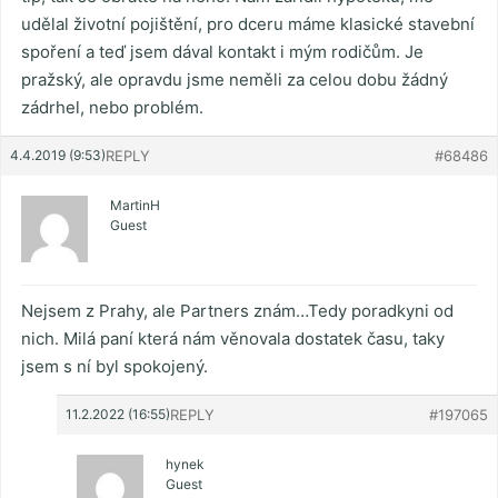
udělal životní pojištění, pro dceru máme klasické stavební
spoření a teď jsem dával kontakt i mým rodičům. Je
pražský, ale opravdu jsme neměli za celou dobu žádný
zádrhel, nebo problém.
4.4.2019 (9:53)
REPLY
#68486
MartinH
Guest
Nejsem z Prahy, ale Partners znám…Tedy poradkyni od
nich. Milá paní která nám věnovala dostatek času, taky
jsem s ní byl spokojený.
11.2.2022 (16:55)
REPLY
#197065
hynek
Guest