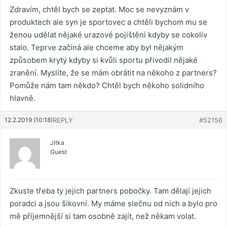
Zdravím, chtěl bych se zeptat. Moc se nevyznám v
produktech ale syn je sportovec a chtěli bychom mu se
ženou udělat nějaké urazové pojištění kdyby se cokoliv
stalo. Teprve začíná ale chceme aby byl nějakým
způsobem krytý kdyby si kvůli sportu přivodil nějaké
zranění. Myslíte, že se mám obrátit na někoho z partners?
Pomůže nám tam někdo? Chtěl bych někoho solidního
hlavně.
12.2.2019 (10:18)
REPLY
#52156
Jitka
Guest
Zkuste třeba ty jejich partners pobočky. Tam dělají jejich
poradci a jsou šikovní. My máme slečnu od nich a bylo pro
mě příjemnější si tam osobně zajít, než někam volat.