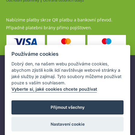
Obchodní podmínky
|
Ochrana osobních údajů
Nabízíme platby skrze QR platbu a bankovní převod.
Případně platební brány přímo pojišťoven.
Používáme cookies
Dobrý den, na našem webu používáme cookies,
Pojistné produkty jsou nabízeny společností
abychom zjistili kolik lidí navštěvuje webové stránky a
www.POJISTENI.cz, a.s. na základě platné licence České
jaké služby je zajímají. Tyto soubory můžeme používat
národní banky (ČNB).
pouze s vaším souhlasem.
Licence ČNB umožňuje www.POJISTENI.cz, a.s. poskytovat
Vyberte si, jaké cookies chcete používat
klientům finanční produkty a spolupracovat s pojišťovnami
v ČR.
Přijmout všechny
Nastavení cookie