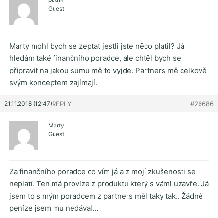
Guest
Marty mohl bych se zeptat jestli jste něco platil? Já
hledám také finančního poradce, ale chtěl bych se
připravit na jakou sumu mě to vyjde. Partners mě celkově
svým konceptem zajímají.
21.11.2018 (12:47)
REPLY
#26686
Marty
Guest
Za finančního poradce co vím já a z mojí zkušenosti se
neplatí. Ten má provize z produktu který s vámi uzavře. Já
jsem to s mým poradcem z partners měl taky tak.. Žádné
peníze jsem mu nedával…