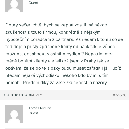
Guest
Dobrý večer, chtěl bych se zeptat zda-li má někdo
zkušenost s touto firmou, konkrétně s nějakým
hypotečním poradcem z partners. Vzhledem k tomu co se
teď děje a přišly zpřísněné limity od bank tak je vůbec
možnost dosáhnout vlastního bydlení? Nepatřím mezi
méně bonitní klienty ale jelikož jsem z Prahy tak se
obávám, že se do té složky budu muset zařadit i já. Tudíž
hledám nějaké východisko, někoho kdo by mi s tím
pomohl. Předem díky za vaše zkušenosti a názory.
9.10.2018 (20:49)
REPLY
#24628
Tomáš Kroupa
Guest