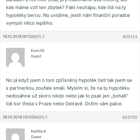
kde máme vzít ten zbytek? Fakt nechápu, kde lidi na ty
hypotéky berou. No uvidíme, jestli nám finanční poradce
vymyslí něco lepšího.
18.10.2018 (9:12)
REPLY
#25124
Kunc55
Guest
No já když jsem o tom zpřísněný hypoték četl tak jsem se
s partnerkou zoufale smáli. Myslím si, že na tu hypotéku
nedosáhne už skoro nikdo nebo jak to psali jen „bohatí“
lidi kor třeba v Praze nebo Ostravě. Držím vám palce.
26.10.2018 (10:05)
REPLY
#25700
Kamila.K
Guest