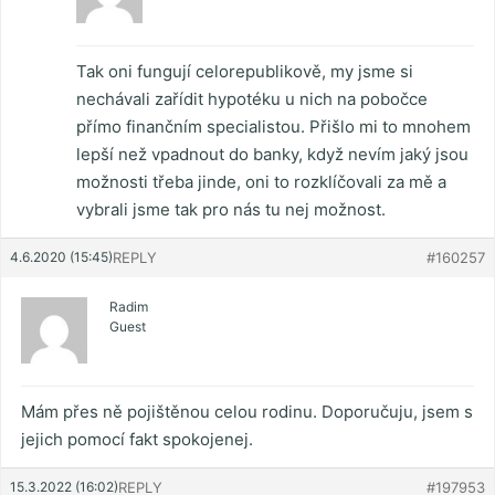
Tak oni fungují celorepublikově, my jsme si
nechávali zařídit hypotéku u nich na pobočce
přímo finančním specialistou. Přišlo mi to mnohem
lepší než vpadnout do banky, když nevím jaký jsou
možnosti třeba jinde, oni to rozklíčovali za mě a
vybrali jsme tak pro nás tu nej možnost.
4.6.2020 (15:45)
REPLY
#160257
Radim
Guest
Mám přes ně pojištěnou celou rodinu. Doporučuju, jsem s
jejich pomocí fakt spokojenej.
15.3.2022 (16:02)
REPLY
#197953