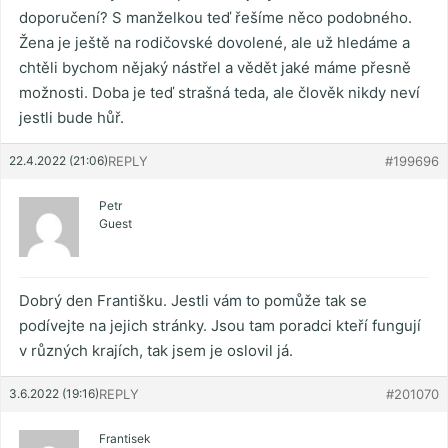
doporučení? S manželkou teď řešíme něco podobného.
Žena je ještě na rodičovské dovolené, ale už hledáme a
chtěli bychom nějaký nástřel a vědět jaké máme přesně
možnosti. Doba je teď strašná teda, ale člověk nikdy neví
jestli bude hůř.
22.4.2022 (21:06)
REPLY
#199696
Petr
Guest
Dobrý den Františku. Jestli vám to pomůže tak se
podívejte na jejich stránky. Jsou tam poradci kteří fungují
v různých krajích, tak jsem je oslovil já.
3.6.2022 (19:16)
REPLY
#201070
Frantisek