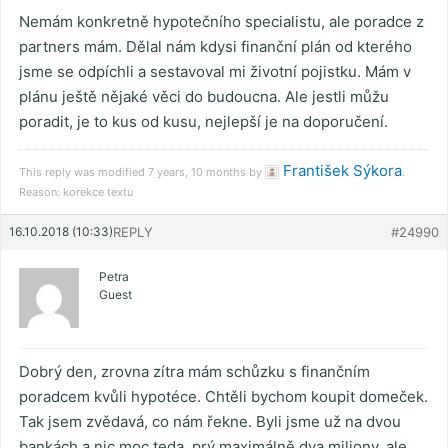
Nemám konkretně hypotečního specialistu, ale poradce z
partners mám. Dělal nám kdysi finanční plán od kterého
jsme se odpíchli a sestavoval mi životní pojistku. Mám v
plánu ještě nějaké věci do budoucna. Ale jestli můžu
poradit, je to kus od kusu, nejlepší je na doporučení.
František Sýkora
This reply was modified 7 years, 10 months by
.
Reason: korekce textu
16.10.2018 (10:33)
REPLY
#24990
Petra
Guest
Dobrý den, zrovna zítra mám schůzku s finančním
poradcem kvůli hypotéce. Chtěli bychom koupit domeček.
Tak jsem zvědavá, co nám řekne. Byli jsme už na dvou
bankách a nic moc teda, prý maximálně dva miliony, ale