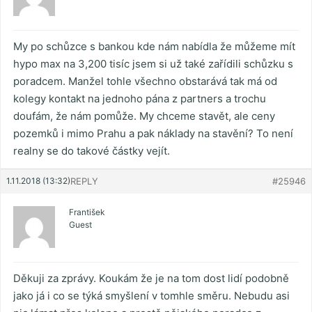
My po schůzce s bankou kde nám nabídla že můžeme mít
hypo max na 3,200 tisíc jsem si už také zařídili schůzku s
poradcem. Manžel tohle všechno obstarává tak má od
kolegy kontakt na jednoho pána z partners a trochu
doufám, že nám pomůže. My chceme stavět, ale ceny
pozemků i mimo Prahu a pak náklady na stavění? To není
realny se do takové částky vejít.
1.11.2018 (13:32)
REPLY
#25946
František
Guest
Děkuji za zprávy. Koukám že je na tom dost lidí podobně
jako já i co se týká smyšlení v tomhle směru. Nebudu asi