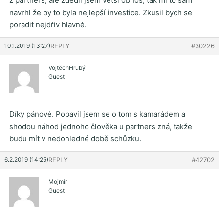
z partners, ale zdědil jsem větší obnos, tak mi to sám
navrhl že by to byla nejlepší investice. Zkusil bych se
poradit nejdřív hlavně.
10.1.2019 (13:27)
REPLY
#30226
VojtěchHrubý
Guest
Díky pánové. Pobavil jsem se o tom s kamarádem a
shodou náhod jednoho člověka u partners zná, takže
budu mít v nedohledné době schůzku.
6.2.2019 (14:25)
REPLY
#42702
Mojmír
Guest