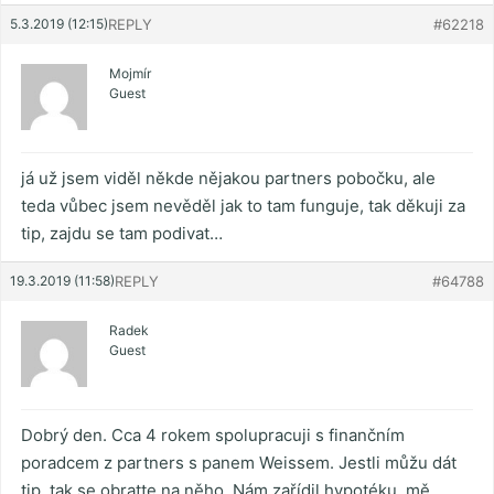
5.3.2019 (12:15)
REPLY
#62218
Mojmír
Guest
já už jsem viděl někde nějakou partners pobočku, ale
teda vůbec jsem nevěděl jak to tam funguje, tak děkuji za
tip, zajdu se tam podivat…
19.3.2019 (11:58)
REPLY
#64788
Radek
Guest
Dobrý den. Cca 4 rokem spolupracuji s finančním
poradcem z partners s panem Weissem. Jestli můžu dát
tip, tak se obratte na něho. Nám zařídil hypotéku, mě