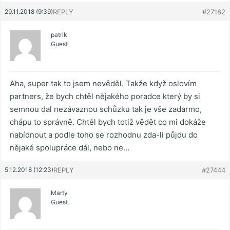
29.11.2018 (9:39)
REPLY
#27182
patrik
Guest
Aha, super tak to jsem nevěděl. Takže když oslovím
partners, že bych chtěl nějakého poradce který by si
semnou dal nezávaznou schůzku tak je vše zadarmo,
chápu to správně. Chtěl bych totiž vědět co mi dokáže
nabídnout a podle toho se rozhodnu zda-li půjdu do
nějaké spolupráce dál, nebo ne…
5.12.2018 (12:23)
REPLY
#27444
Marty
Guest