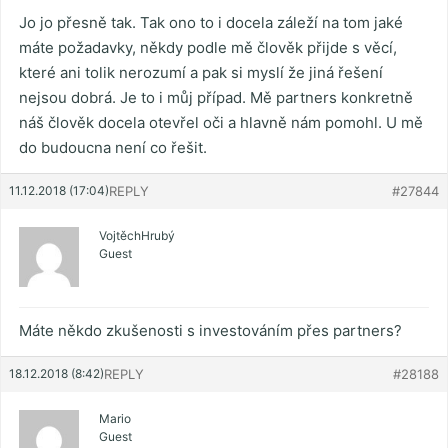
Jo jo přesně tak. Tak ono to i docela záleží na tom jaké
máte požadavky, někdy podle mě člověk přijde s věcí,
které ani tolik nerozumí a pak si myslí že jiná řešení
nejsou dobrá. Je to i můj případ. Mě partners konkretně
náš člověk docela otevřel oči a hlavně nám pomohl. U mě
do budoucna není co řešit.
11.12.2018 (17:04)
REPLY
#27844
VojtěchHrubý
Guest
Máte někdo zkušenosti s investováním přes partners?
18.12.2018 (8:42)
REPLY
#28188
Mario
Guest