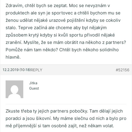
Zdravím, chtěl bych se zeptat. Moc se nevyznám v
produktech ale syn je sportovec a chtěli bychom mu se
ženou udělat nějaké urazové pojištění kdyby se cokoliv
stalo. Teprve začíná ale chceme aby byl nějakým
způsobem krytý kdyby si kvůli sportu přivodil nějaké
zranění. Myslíte, že se mám obrátit na někoho z partners?
Pomůže nám tam někdo? Chtěl bych někoho solidního
hlavně.
12.2.2019 (10:18)
REPLY
#52156
Jitka
Guest
Zkuste třeba ty jejich partners pobočky. Tam dělají jejich
poradci a jsou šikovní. My máme slečnu od nich a bylo pro
mě příjemnější si tam osobně zajít, než někam volat.