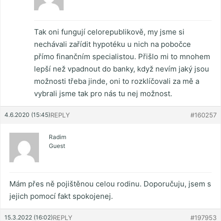
Tak oni fungují celorepublikově, my jsme si
nechávali zařídit hypotéku u nich na pobočce
přímo finančním specialistou. Přišlo mi to mnohem
lepší než vpadnout do banky, když nevím jaký jsou
možnosti třeba jinde, oni to rozklíčovali za mě a
vybrali jsme tak pro nás tu nej možnost.
4.6.2020 (15:45)
REPLY
#160257
Radim
Guest
Mám přes ně pojištěnou celou rodinu. Doporučuju, jsem s
jejich pomocí fakt spokojenej.
15.3.2022 (16:02)
REPLY
#197953