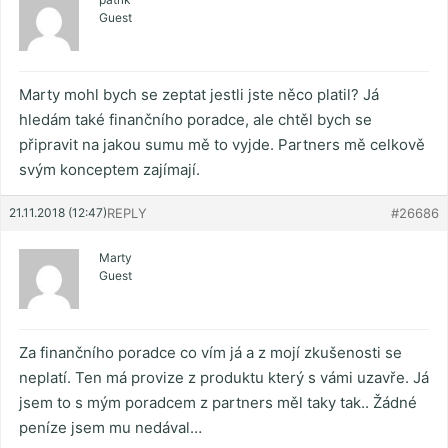
Guest
Marty mohl bych se zeptat jestli jste něco platil? Já
hledám také finančního poradce, ale chtěl bych se
připravit na jakou sumu mě to vyjde. Partners mě celkově
svým konceptem zajímají.
21.11.2018 (12:47)
REPLY
#26686
Marty
Guest
Za finančního poradce co vím já a z mojí zkušenosti se
neplatí. Ten má provize z produktu který s vámi uzavře. Já
jsem to s mým poradcem z partners měl taky tak.. Žádné
peníze jsem mu nedával…