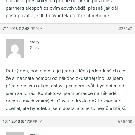
nic lámat přes koleno a prostě nějakého poradce z
partners alespoň oslovím abych věděl přesně jak dál
postupovat a jestli tu hypotéku teď řešit nebo ne.
7.11.2018 (12:48)
REPLY
#26140
Marty
Guest
Dobrý den, podle mě to je jedna z těch jednodušších cest
že si necháte pomoci od někoho zkušenějšího. Já jsem
před necelým rokem oslovil partners kvůli bydlení a teď
jsem za to rád. Kontaktoval jsem poradce na základě
recenzí mých známých. Chvíli to trvalo než to všechno
oběhal, ale hypotéku jsem dostal a to je to nejdůležitější.
16.11.2018 (8:17)
REPLY
#26466
patrik