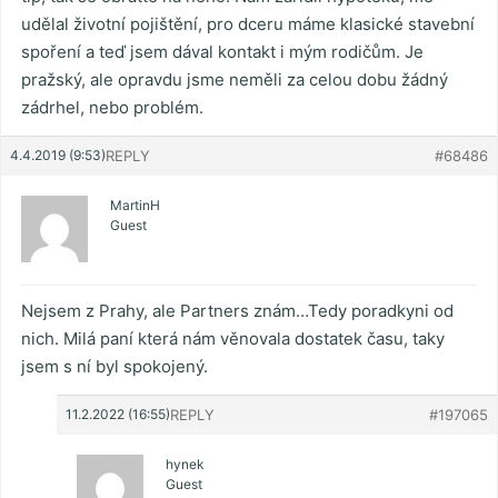
udělal životní pojištění, pro dceru máme klasické stavební
spoření a teď jsem dával kontakt i mým rodičům. Je
pražský, ale opravdu jsme neměli za celou dobu žádný
zádrhel, nebo problém.
4.4.2019 (9:53)
REPLY
#68486
MartinH
Guest
Nejsem z Prahy, ale Partners znám…Tedy poradkyni od
nich. Milá paní která nám věnovala dostatek času, taky
jsem s ní byl spokojený.
11.2.2022 (16:55)
REPLY
#197065
hynek
Guest