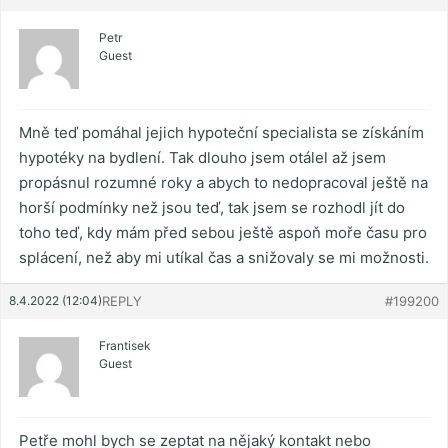
Petr
Guest
Mně teď pomáhal jejich hypoteční specialista se získáním
hypotéky na bydlení. Tak dlouho jsem otálel až jsem
propásnul rozumné roky a abych to nedopracoval ještě na
horší podmínky než jsou teď, tak jsem se rozhodl jít do
toho teď, kdy mám před sebou ještě aspoň moře času pro
splácení, než aby mi utíkal čas a snižovaly se mi možnosti.
8.4.2022 (12:04)
REPLY
#199200
Frantisek
Guest
Petře mohl bych se zeptat na nějaký kontakt nebo