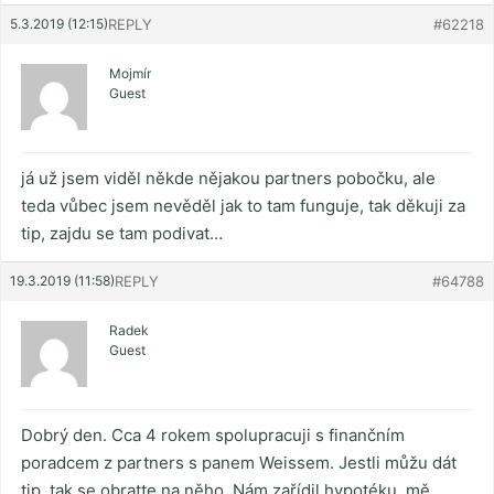
5.3.2019 (12:15)
REPLY
#62218
Mojmír
Guest
já už jsem viděl někde nějakou partners pobočku, ale
teda vůbec jsem nevěděl jak to tam funguje, tak děkuji za
tip, zajdu se tam podivat…
19.3.2019 (11:58)
REPLY
#64788
Radek
Guest
Dobrý den. Cca 4 rokem spolupracuji s finančním
poradcem z partners s panem Weissem. Jestli můžu dát
tip, tak se obratte na něho. Nám zařídil hypotéku, mě