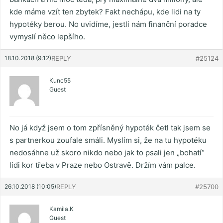
kde máme vzít ten zbytek? Fakt nechápu, kde lidi na ty
hypotéky berou. No uvidíme, jestli nám finanční poradce
vymyslí něco lepšího.
18.10.2018 (9:12)
REPLY
#25124
Kunc55
Guest
No já když jsem o tom zpřísněný hypoték četl tak jsem se
s partnerkou zoufale smáli. Myslím si, že na tu hypotéku
nedosáhne už skoro nikdo nebo jak to psali jen „bohatí“
lidi kor třeba v Praze nebo Ostravě. Držím vám palce.
26.10.2018 (10:05)
REPLY
#25700
Kamila.K
Guest