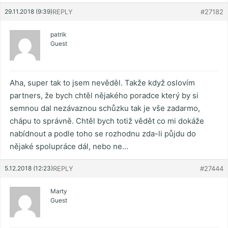
29.11.2018 (9:39)
REPLY
#27182
patrik
Guest
Aha, super tak to jsem nevěděl. Takže když oslovím
partners, že bych chtěl nějakého poradce který by si
semnou dal nezávaznou schůzku tak je vše zadarmo,
chápu to správně. Chtěl bych totiž vědět co mi dokáže
nabídnout a podle toho se rozhodnu zda-li půjdu do
nějaké spolupráce dál, nebo ne…
5.12.2018 (12:23)
REPLY
#27444
Marty
Guest