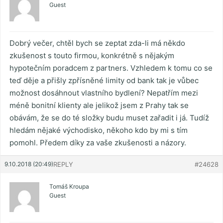
Guest
Dobrý večer, chtěl bych se zeptat zda-li má někdo
zkušenost s touto firmou, konkrétně s nějakým
hypotečním poradcem z partners. Vzhledem k tomu co se
teď děje a přišly zpřísněné limity od bank tak je vůbec
možnost dosáhnout vlastního bydlení? Nepatřím mezi
méně bonitní klienty ale jelikož jsem z Prahy tak se
obávám, že se do té složky budu muset zařadit i já. Tudíž
hledám nějaké východisko, někoho kdo by mi s tím
pomohl. Předem díky za vaše zkušenosti a názory.
9.10.2018 (20:49)
REPLY
#24628
Tomáš Kroupa
Guest