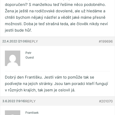
doporučení? S manželkou teď řešíme něco podobného.
Žena je ještě na rodičovské dovolené, ale už hledáme a
chtěli bychom nějaký nástřel a vědět jaké máme přesně
možnosti. Doba je teď strašná teda, ale člověk nikdy neví
jestli bude hůř.
22.4.2022 (21:06)
REPLY
#199696
Petr
Guest
Dobrý den Františku. Jestli vám to pomůže tak se
podívejte na jejich stránky. Jsou tam poradci kteří fungují
v různých krajích, tak jsem je oslovil já.
3.6.2022 (19:16)
REPLY
#201070
Frantisek