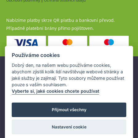
Obchodní podmínky
|
Ochrana osobních údajů
Nabízíme platby skrze QR platbu a bankovní převod.
Případně platební brány přímo pojišťoven.
Používáme cookies
Dobrý den, na našem webu používáme cookies,
Pojistné produkty jsou nabízeny společností
abychom zjistili kolik lidí navštěvuje webové stránky a
www.POJISTENI.cz, a.s. na základě platné licence České
jaké služby je zajímají. Tyto soubory můžeme používat
národní banky (ČNB).
pouze s vaším souhlasem.
Licence ČNB umožňuje www.POJISTENI.cz, a.s. poskytovat
Vyberte si, jaké cookies chcete používat
klientům finanční produkty a spolupracovat s pojišťovnami
v ČR.
Přijmout všechny
Nastavení cookie