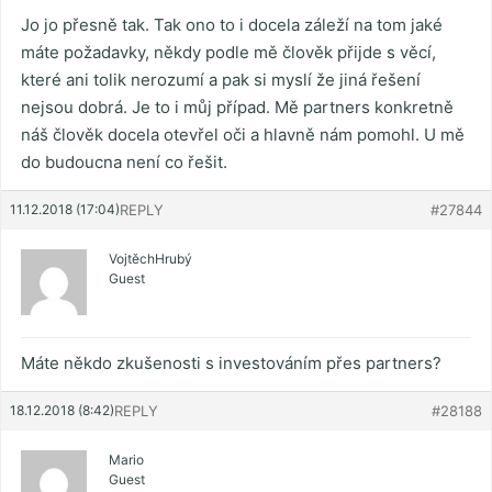
Jo jo přesně tak. Tak ono to i docela záleží na tom jaké
máte požadavky, někdy podle mě člověk přijde s věcí,
které ani tolik nerozumí a pak si myslí že jiná řešení
nejsou dobrá. Je to i můj případ. Mě partners konkretně
náš člověk docela otevřel oči a hlavně nám pomohl. U mě
do budoucna není co řešit.
11.12.2018 (17:04)
REPLY
#27844
VojtěchHrubý
Guest
Máte někdo zkušenosti s investováním přes partners?
18.12.2018 (8:42)
REPLY
#28188
Mario
Guest