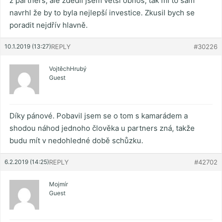
z partners, ale zdědil jsem větší obnos, tak mi to sám
navrhl že by to byla nejlepší investice. Zkusil bych se
poradit nejdřív hlavně.
10.1.2019 (13:27)
REPLY
#30226
VojtěchHrubý
Guest
Díky pánové. Pobavil jsem se o tom s kamarádem a
shodou náhod jednoho člověka u partners zná, takže
budu mít v nedohledné době schůzku.
6.2.2019 (14:25)
REPLY
#42702
Mojmír
Guest