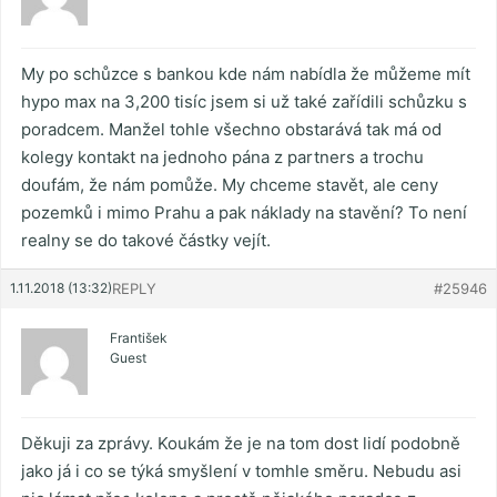
My po schůzce s bankou kde nám nabídla že můžeme mít
hypo max na 3,200 tisíc jsem si už také zařídili schůzku s
poradcem. Manžel tohle všechno obstarává tak má od
kolegy kontakt na jednoho pána z partners a trochu
doufám, že nám pomůže. My chceme stavět, ale ceny
pozemků i mimo Prahu a pak náklady na stavění? To není
realny se do takové částky vejít.
1.11.2018 (13:32)
REPLY
#25946
František
Guest
Děkuji za zprávy. Koukám že je na tom dost lidí podobně
jako já i co se týká smyšlení v tomhle směru. Nebudu asi