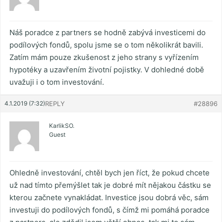
Náš poradce z partners se hodně zabývá investicemi do
podílových fondů, spolu jsme se o tom několikrát bavili.
Zatím mám pouze zkušenost z jeho strany s vyřízením
hypotéky a uzavřením životní pojistky. V dohledné době
uvažuji i o tom investování.
4.1.2019 (7:32)
REPLY
#28896
KarlikSO.
Guest
Ohledně investování, chtěl bych jen říct, že pokud chcete
už nad tímto přemýšlet tak je dobré mít nějakou částku se
kterou začnete vynakládat. Investice jsou dobrá věc, sám
investuji do podílových fondů, s čímž mi pomáhá poradce