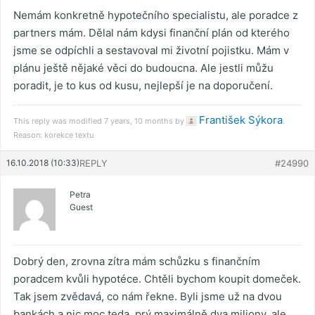
Nemám konkretně hypotečního specialistu, ale poradce z
partners mám. Dělal nám kdysi finanční plán od kterého
jsme se odpíchli a sestavoval mi životní pojistku. Mám v
plánu ještě nějaké věci do budoucna. Ale jestli můžu
poradit, je to kus od kusu, nejlepší je na doporučení.
František Sýkora
This reply was modified 7 years, 10 months by
.
Reason: korekce textu
16.10.2018 (10:33)
REPLY
#24990
Petra
Guest
Dobrý den, zrovna zítra mám schůzku s finančním
poradcem kvůli hypotéce. Chtěli bychom koupit domeček.
Tak jsem zvědavá, co nám řekne. Byli jsme už na dvou
bankách a nic moc teda, prý maximálně dva miliony, ale