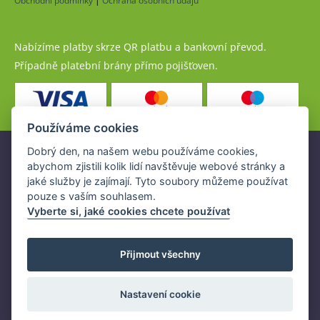
Obchodní podmínky
|
Ochrana osobních údajů
Nabízíme platby skrze QR platbu a bankovní převod.
Případně platební brány přímo pojišťoven.
Používáme cookies
Dobrý den, na našem webu používáme cookies,
Pojistné produkty jsou nabízeny společností
abychom zjistili kolik lidí navštěvuje webové stránky a
www.POJISTENI.cz, a.s. na základě platné licence České
jaké služby je zajímají. Tyto soubory můžeme používat
národní banky (ČNB).
pouze s vaším souhlasem.
Licence ČNB umožňuje www.POJISTENI.cz, a.s. poskytovat
Vyberte si, jaké cookies chcete používat
klientům finanční produkty a spolupracovat s pojišťovnami
v ČR.
Přijmout všechny
Nastavení cookie