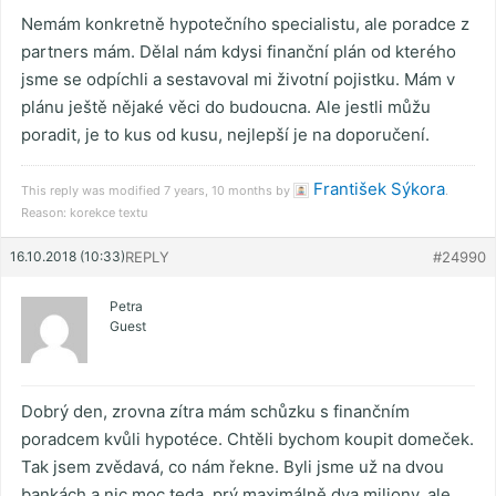
Nemám konkretně hypotečního specialistu, ale poradce z
partners mám. Dělal nám kdysi finanční plán od kterého
jsme se odpíchli a sestavoval mi životní pojistku. Mám v
plánu ještě nějaké věci do budoucna. Ale jestli můžu
poradit, je to kus od kusu, nejlepší je na doporučení.
František Sýkora
This reply was modified 7 years, 10 months by
.
Reason: korekce textu
16.10.2018 (10:33)
REPLY
#24990
Petra
Guest
Dobrý den, zrovna zítra mám schůzku s finančním
poradcem kvůli hypotéce. Chtěli bychom koupit domeček.
Tak jsem zvědavá, co nám řekne. Byli jsme už na dvou
bankách a nic moc teda, prý maximálně dva miliony, ale