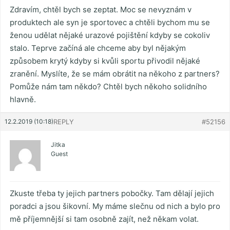
Zdravím, chtěl bych se zeptat. Moc se nevyznám v
produktech ale syn je sportovec a chtěli bychom mu se
ženou udělat nějaké urazové pojištění kdyby se cokoliv
stalo. Teprve začíná ale chceme aby byl nějakým
způsobem krytý kdyby si kvůli sportu přivodil nějaké
zranění. Myslíte, že se mám obrátit na někoho z partners?
Pomůže nám tam někdo? Chtěl bych někoho solidního
hlavně.
12.2.2019 (10:18)
REPLY
#52156
Jitka
Guest
Zkuste třeba ty jejich partners pobočky. Tam dělají jejich
poradci a jsou šikovní. My máme slečnu od nich a bylo pro
mě příjemnější si tam osobně zajít, než někam volat.