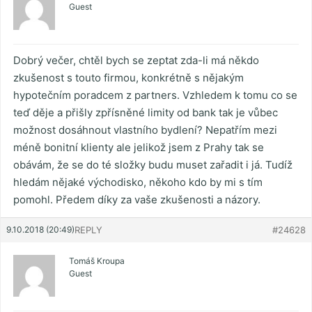
Guest
Dobrý večer, chtěl bych se zeptat zda-li má někdo
zkušenost s touto firmou, konkrétně s nějakým
hypotečním poradcem z partners. Vzhledem k tomu co se
teď děje a přišly zpřísněné limity od bank tak je vůbec
možnost dosáhnout vlastního bydlení? Nepatřím mezi
méně bonitní klienty ale jelikož jsem z Prahy tak se
obávám, že se do té složky budu muset zařadit i já. Tudíž
hledám nějaké východisko, někoho kdo by mi s tím
pomohl. Předem díky za vaše zkušenosti a názory.
9.10.2018 (20:49)
REPLY
#24628
Tomáš Kroupa
Guest