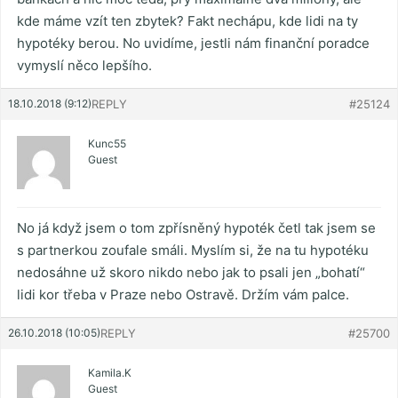
kde máme vzít ten zbytek? Fakt nechápu, kde lidi na ty
hypotéky berou. No uvidíme, jestli nám finanční poradce
vymyslí něco lepšího.
18.10.2018 (9:12)
REPLY
#25124
Kunc55
Guest
No já když jsem o tom zpřísněný hypoték četl tak jsem se
s partnerkou zoufale smáli. Myslím si, že na tu hypotéku
nedosáhne už skoro nikdo nebo jak to psali jen „bohatí“
lidi kor třeba v Praze nebo Ostravě. Držím vám palce.
26.10.2018 (10:05)
REPLY
#25700
Kamila.K
Guest