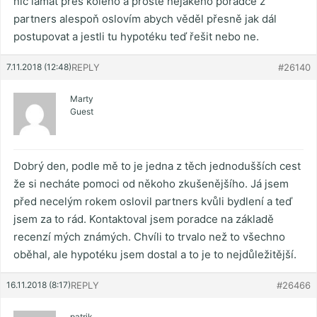
nic lámat přes koleno a prostě nějakého poradce z
partners alespoň oslovím abych věděl přesně jak dál
postupovat a jestli tu hypotéku teď řešit nebo ne.
7.11.2018 (12:48)
REPLY
#26140
Marty
Guest
Dobrý den, podle mě to je jedna z těch jednodušších cest
že si necháte pomoci od někoho zkušenějšího. Já jsem
před necelým rokem oslovil partners kvůli bydlení a teď
jsem za to rád. Kontaktoval jsem poradce na základě
recenzí mých známých. Chvíli to trvalo než to všechno
oběhal, ale hypotéku jsem dostal a to je to nejdůležitější.
16.11.2018 (8:17)
REPLY
#26466
patrik