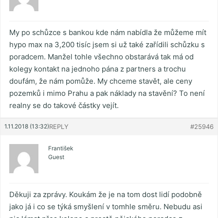
My po schůzce s bankou kde nám nabídla že můžeme mít
hypo max na 3,200 tisíc jsem si už také zařídili schůzku s
poradcem. Manžel tohle všechno obstarává tak má od
kolegy kontakt na jednoho pána z partners a trochu
doufám, že nám pomůže. My chceme stavět, ale ceny
pozemků i mimo Prahu a pak náklady na stavění? To není
realny se do takové částky vejít.
1.11.2018 (13:32)
REPLY
#25946
František
Guest
Děkuji za zprávy. Koukám že je na tom dost lidí podobně
jako já i co se týká smyšlení v tomhle směru. Nebudu asi