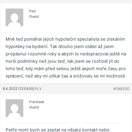
Petr
Guest
Mně teď pomáhal jejich hypoteční specialista se získáním
hypotéky na bydlení. Tak dlouho jsem otálel až jsem
propásnul rozumné roky a abych to nedopracoval ještě na
horší podmínky než jsou teď, tak jsem se rozhodl jít do
toho teď, kdy mám před sebou ještě aspoň moře času pro
splácení, než aby mi utíkal čas a snižovaly se mi možnosti.
8.4.2022 (12:04)
REPLY
#199200
Frantisek
Guest
Petře mohl bych se zeptat na nějaký kontakt nebo