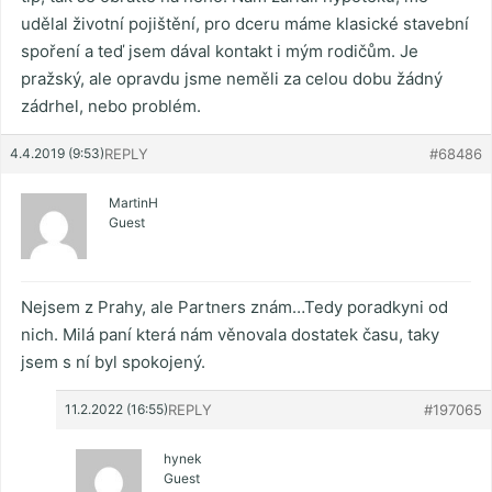
udělal životní pojištění, pro dceru máme klasické stavební
spoření a teď jsem dával kontakt i mým rodičům. Je
pražský, ale opravdu jsme neměli za celou dobu žádný
zádrhel, nebo problém.
4.4.2019 (9:53)
REPLY
#68486
MartinH
Guest
Nejsem z Prahy, ale Partners znám…Tedy poradkyni od
nich. Milá paní která nám věnovala dostatek času, taky
jsem s ní byl spokojený.
11.2.2022 (16:55)
REPLY
#197065
hynek
Guest