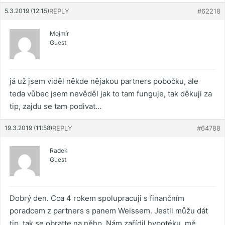
5.3.2019 (12:15)
REPLY
#62218
Mojmír
Guest
já už jsem viděl někde nějakou partners pobočku, ale
teda vůbec jsem nevěděl jak to tam funguje, tak děkuji za
tip, zajdu se tam podivat…
19.3.2019 (11:58)
REPLY
#64788
Radek
Guest
Dobrý den. Cca 4 rokem spolupracuji s finančním
poradcem z partners s panem Weissem. Jestli můžu dát
tip, tak se obratte na něho. Nám zařídil hypotéku, mě