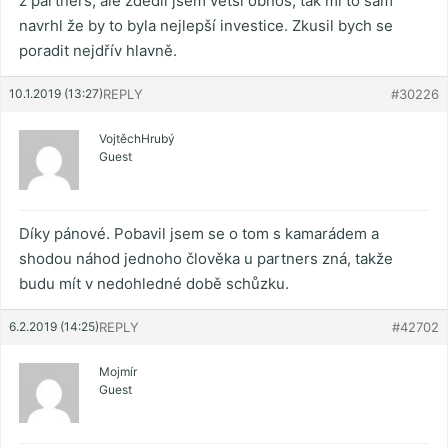
z partners, ale zdědil jsem větší obnos, tak mi to sám
navrhl že by to byla nejlepší investice. Zkusil bych se
poradit nejdřív hlavně.
10.1.2019 (13:27)
REPLY
#30226
VojtěchHrubý
Guest
Díky pánové. Pobavil jsem se o tom s kamarádem a
shodou náhod jednoho člověka u partners zná, takže
budu mít v nedohledné době schůzku.
6.2.2019 (14:25)
REPLY
#42702
Mojmír
Guest