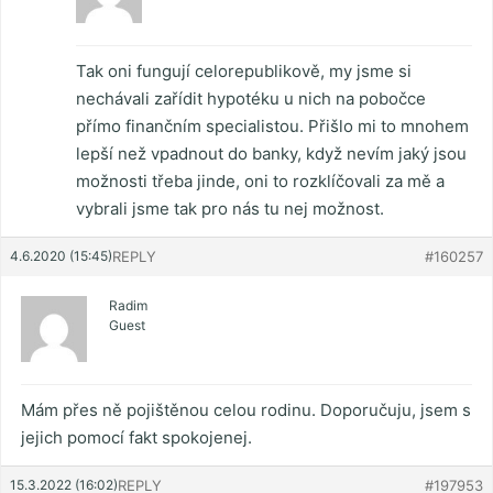
Tak oni fungují celorepublikově, my jsme si
nechávali zařídit hypotéku u nich na pobočce
přímo finančním specialistou. Přišlo mi to mnohem
lepší než vpadnout do banky, když nevím jaký jsou
možnosti třeba jinde, oni to rozklíčovali za mě a
vybrali jsme tak pro nás tu nej možnost.
4.6.2020 (15:45)
REPLY
#160257
Radim
Guest
Mám přes ně pojištěnou celou rodinu. Doporučuju, jsem s
jejich pomocí fakt spokojenej.
15.3.2022 (16:02)
REPLY
#197953