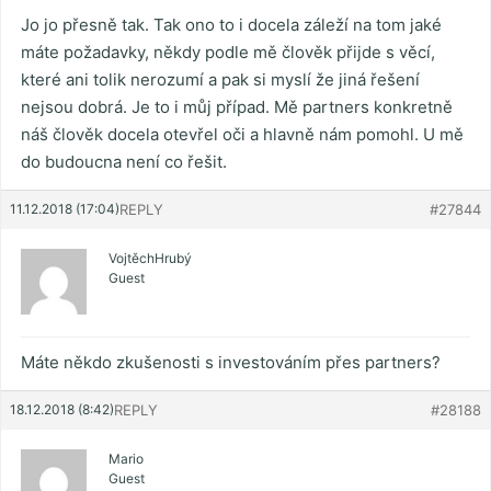
Jo jo přesně tak. Tak ono to i docela záleží na tom jaké
máte požadavky, někdy podle mě člověk přijde s věcí,
které ani tolik nerozumí a pak si myslí že jiná řešení
nejsou dobrá. Je to i můj případ. Mě partners konkretně
náš člověk docela otevřel oči a hlavně nám pomohl. U mě
do budoucna není co řešit.
11.12.2018 (17:04)
REPLY
#27844
VojtěchHrubý
Guest
Máte někdo zkušenosti s investováním přes partners?
18.12.2018 (8:42)
REPLY
#28188
Mario
Guest