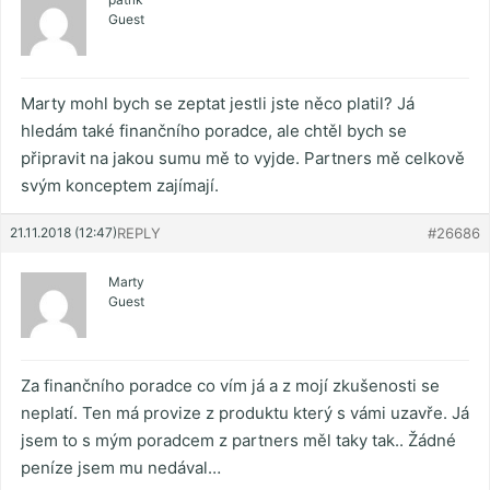
Guest
Marty mohl bych se zeptat jestli jste něco platil? Já
hledám také finančního poradce, ale chtěl bych se
připravit na jakou sumu mě to vyjde. Partners mě celkově
svým konceptem zajímají.
21.11.2018 (12:47)
REPLY
#26686
Marty
Guest
Za finančního poradce co vím já a z mojí zkušenosti se
neplatí. Ten má provize z produktu který s vámi uzavře. Já
jsem to s mým poradcem z partners měl taky tak.. Žádné
peníze jsem mu nedával…