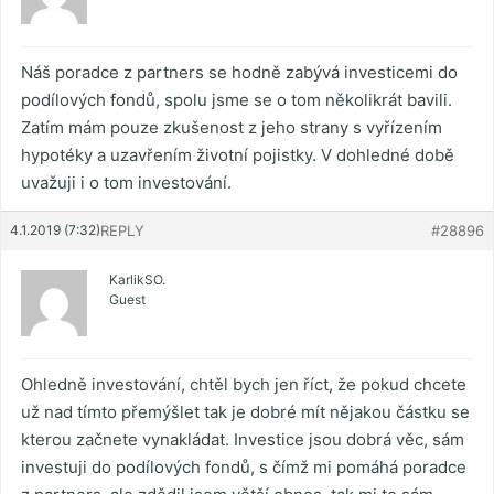
Náš poradce z partners se hodně zabývá investicemi do
podílových fondů, spolu jsme se o tom několikrát bavili.
Zatím mám pouze zkušenost z jeho strany s vyřízením
hypotéky a uzavřením životní pojistky. V dohledné době
uvažuji i o tom investování.
4.1.2019 (7:32)
REPLY
#28896
KarlikSO.
Guest
Ohledně investování, chtěl bych jen říct, že pokud chcete
už nad tímto přemýšlet tak je dobré mít nějakou částku se
kterou začnete vynakládat. Investice jsou dobrá věc, sám
investuji do podílových fondů, s čímž mi pomáhá poradce