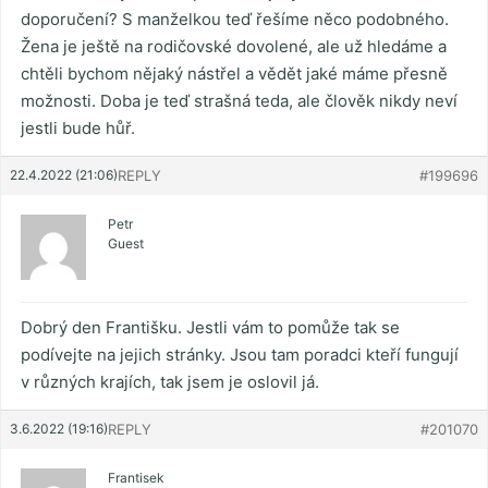
doporučení? S manželkou teď řešíme něco podobného.
Žena je ještě na rodičovské dovolené, ale už hledáme a
chtěli bychom nějaký nástřel a vědět jaké máme přesně
možnosti. Doba je teď strašná teda, ale člověk nikdy neví
jestli bude hůř.
22.4.2022 (21:06)
REPLY
#199696
Petr
Guest
Dobrý den Františku. Jestli vám to pomůže tak se
podívejte na jejich stránky. Jsou tam poradci kteří fungují
v různých krajích, tak jsem je oslovil já.
3.6.2022 (19:16)
REPLY
#201070
Frantisek