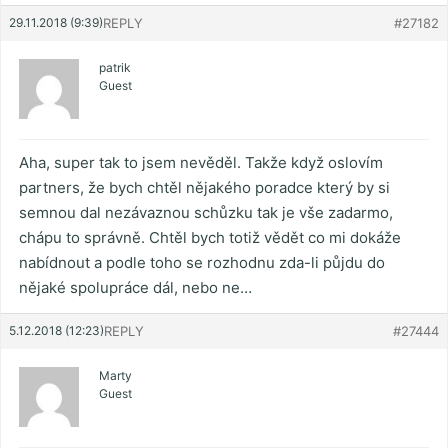
29.11.2018 (9:39)
REPLY
#27182
patrik
Guest
Aha, super tak to jsem nevěděl. Takže když oslovím
partners, že bych chtěl nějakého poradce který by si
semnou dal nezávaznou schůzku tak je vše zadarmo,
chápu to správně. Chtěl bych totiž vědět co mi dokáže
nabídnout a podle toho se rozhodnu zda-li půjdu do
nějaké spolupráce dál, nebo ne…
5.12.2018 (12:23)
REPLY
#27444
Marty
Guest