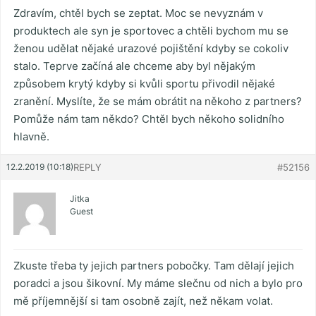
Zdravím, chtěl bych se zeptat. Moc se nevyznám v
produktech ale syn je sportovec a chtěli bychom mu se
ženou udělat nějaké urazové pojištění kdyby se cokoliv
stalo. Teprve začíná ale chceme aby byl nějakým
způsobem krytý kdyby si kvůli sportu přivodil nějaké
zranění. Myslíte, že se mám obrátit na někoho z partners?
Pomůže nám tam někdo? Chtěl bych někoho solidního
hlavně.
12.2.2019 (10:18)
REPLY
#52156
Jitka
Guest
Zkuste třeba ty jejich partners pobočky. Tam dělají jejich
poradci a jsou šikovní. My máme slečnu od nich a bylo pro
mě příjemnější si tam osobně zajít, než někam volat.