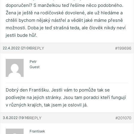
doporučení? S manželkou teď řešíme něco podobného.
Žena je ještě na rodičovské dovolené, ale už hledáme a
chtěli bychom nějaký nástřel a vědět jaké máme přesně
možnosti. Doba je teď strašná teda, ale člověk nikdy neví
jestli bude hůř.
22.4.2022 (21:06)
REPLY
#199696
Petr
Guest
Dobrý den Františku. Jestli vám to pomůže tak se
podívejte na jejich stránky. Jsou tam poradci kteří fungují
v různých krajích, tak jsem je oslovil já.
3.6.2022 (19:16)
REPLY
#201070
Frantisek