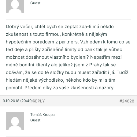
Guest
Dobrý večer, chtěl bych se zeptat zda-li má někdo
zkušenost s touto firmou, konkrétně s nějakým
hypotečním poradcem z partners. Vzhledem k tomu co se
teď děje a přišly zpřísněné limity od bank tak je vůbec
možnost dosáhnout vlastního bydlení? Nepatřím mezi
méně bonitní klienty ale jelikož jsem z Prahy tak se
obávám, že se do té složky budu muset zařadit i já. Tudíž
hledám nějaké východisko, někoho kdo by mi s tím
pomohl. Předem díky za vaše zkušenosti a názory.
9.10.2018 (20:49)
REPLY
#24628
Tomáš Kroupa
Guest