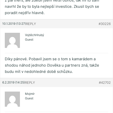
z partners, ale zdědil jsem větší obnos, tak mi to sám
navrhl že by to byla nejlepší investice. Zkusil bych se
poradit nejdřív hlavně.
10.1.2019 (13:27)
REPLY
#30226
VojtěchHrubý
Guest
Díky pánové. Pobavil jsem se o tom s kamarádem a
shodou náhod jednoho člověka u partners zná, takže
budu mít v nedohledné době schůzku.
6.2.2019 (14:25)
REPLY
#42702
Mojmír
Guest