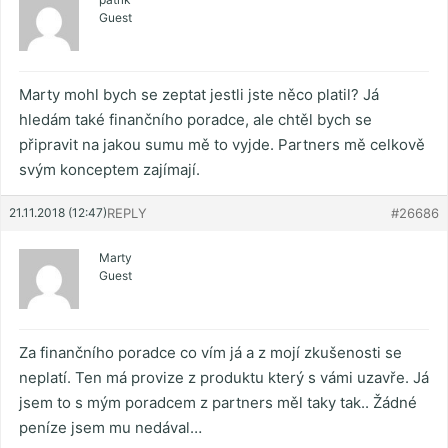
Guest
Marty mohl bych se zeptat jestli jste něco platil? Já
hledám také finančního poradce, ale chtěl bych se
připravit na jakou sumu mě to vyjde. Partners mě celkově
svým konceptem zajímají.
21.11.2018 (12:47)
REPLY
#26686
Marty
Guest
Za finančního poradce co vím já a z mojí zkušenosti se
neplatí. Ten má provize z produktu který s vámi uzavře. Já
jsem to s mým poradcem z partners měl taky tak.. Žádné
peníze jsem mu nedával…