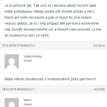
Jo jo přesně tak. Tak ono to i docela záleží na tom jaké
máte požadavky, někdy podle mě člověk přijde s věcí,
které ani tolik nerozumí a pak si myslí že jiná řešení
nejsou dobrá. Je to i můj případ. Mě partners konkretně
náš člověk docela otevřel oči a hlavně nám pomohl. U mě
do budoucna není co řešit.
11.12.2018 (17:04)
REPLY
#27844
VojtěchHrubý
Guest
Máte někdo zkušenosti s investováním přes partners?
18.12.2018 (8:42)
REPLY
#28188
Mario
Guest