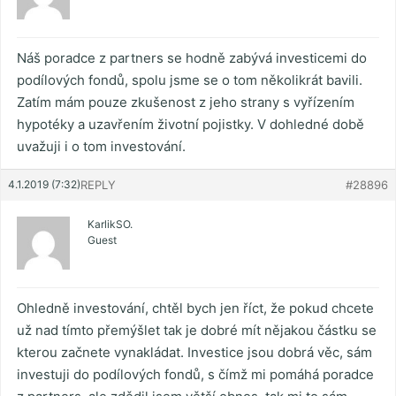
Náš poradce z partners se hodně zabývá investicemi do
podílových fondů, spolu jsme se o tom několikrát bavili.
Zatím mám pouze zkušenost z jeho strany s vyřízením
hypotéky a uzavřením životní pojistky. V dohledné době
uvažuji i o tom investování.
4.1.2019 (7:32)
REPLY
#28896
KarlikSO.
Guest
Ohledně investování, chtěl bych jen říct, že pokud chcete
už nad tímto přemýšlet tak je dobré mít nějakou částku se
kterou začnete vynakládat. Investice jsou dobrá věc, sám
investuji do podílových fondů, s čímž mi pomáhá poradce