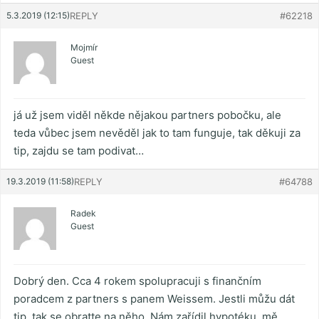
5.3.2019 (12:15)
REPLY
#62218
Mojmír
Guest
já už jsem viděl někde nějakou partners pobočku, ale
teda vůbec jsem nevěděl jak to tam funguje, tak děkuji za
tip, zajdu se tam podivat…
19.3.2019 (11:58)
REPLY
#64788
Radek
Guest
Dobrý den. Cca 4 rokem spolupracuji s finančním
poradcem z partners s panem Weissem. Jestli můžu dát
tip, tak se obratte na něho. Nám zařídil hypotéku, mě