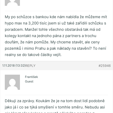
My po schůzce s bankou kde nám nabídla že můžeme mít
hypo max na 3,200 tisíc jsem si už také zařídili schůzku s
poradcem. Manžel tohle všechno obstarává tak má od
kolegy kontakt na jednoho pána z partners a trochu
doufám, že nám pomůže. My chceme stavět, ale ceny
pozemků i mimo Prahu a pak náklady na stavění? To není
realny se do takové částky vejít.
1.11.2018 (13:32)
REPLY
#25946
František
Guest
Děkuji za zprávy. Koukám že je na tom dost lidí podobně
jako já i co se týká smyšlení v tomhle směru. Nebudu asi