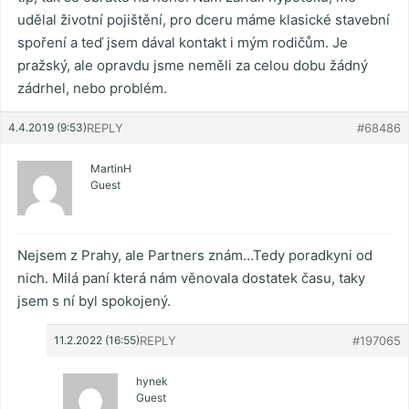
udělal životní pojištění, pro dceru máme klasické stavební
spoření a teď jsem dával kontakt i mým rodičům. Je
pražský, ale opravdu jsme neměli za celou dobu žádný
zádrhel, nebo problém.
4.4.2019 (9:53)
REPLY
#68486
MartinH
Guest
Nejsem z Prahy, ale Partners znám…Tedy poradkyni od
nich. Milá paní která nám věnovala dostatek času, taky
jsem s ní byl spokojený.
11.2.2022 (16:55)
REPLY
#197065
hynek
Guest