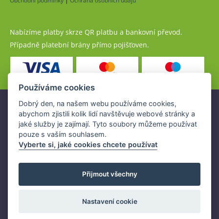
Obchodní podmínky
|
Ochrana osobních údajů
Nabízíme platby skrze QR platbu a bankovní převod.
Případně platební brány přímo pojišťoven.
Používáme cookies
Dobrý den, na našem webu používáme cookies,
Pojistné produkty jsou nabízeny společností
abychom zjistili kolik lidí navštěvuje webové stránky a
www.POJISTENI.cz, a.s. na základě platné licence České
jaké služby je zajímají. Tyto soubory můžeme používat
národní banky (ČNB).
pouze s vaším souhlasem.
Licence ČNB umožňuje www.POJISTENI.cz, a.s. poskytovat
Vyberte si, jaké cookies chcete používat
klientům finanční produkty a spolupracovat s pojišťovnami
v ČR.
Přijmout všechny
Nastavení cookie