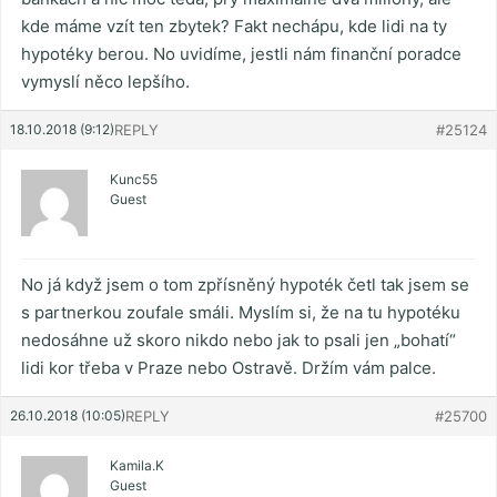
kde máme vzít ten zbytek? Fakt nechápu, kde lidi na ty
hypotéky berou. No uvidíme, jestli nám finanční poradce
vymyslí něco lepšího.
18.10.2018 (9:12)
REPLY
#25124
Kunc55
Guest
No já když jsem o tom zpřísněný hypoték četl tak jsem se
s partnerkou zoufale smáli. Myslím si, že na tu hypotéku
nedosáhne už skoro nikdo nebo jak to psali jen „bohatí“
lidi kor třeba v Praze nebo Ostravě. Držím vám palce.
26.10.2018 (10:05)
REPLY
#25700
Kamila.K
Guest