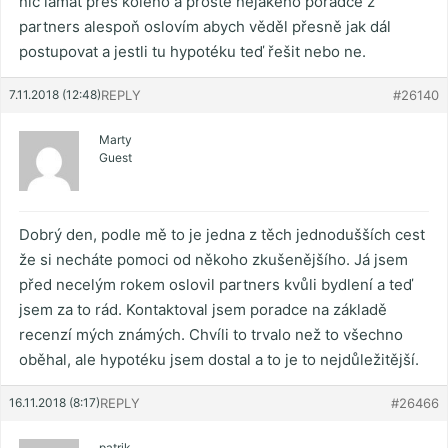
nic lámat přes koleno a prostě nějakého poradce z
partners alespoň oslovím abych věděl přesně jak dál
postupovat a jestli tu hypotéku teď řešit nebo ne.
7.11.2018 (12:48)
REPLY
#26140
Marty
Guest
Dobrý den, podle mě to je jedna z těch jednodušších cest
že si necháte pomoci od někoho zkušenějšího. Já jsem
před necelým rokem oslovil partners kvůli bydlení a teď
jsem za to rád. Kontaktoval jsem poradce na základě
recenzí mých známých. Chvíli to trvalo než to všechno
oběhal, ale hypotéku jsem dostal a to je to nejdůležitější.
16.11.2018 (8:17)
REPLY
#26466
patrik