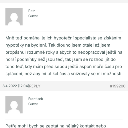
Petr
Guest
Mně teď pomáhal jejich hypoteční specialista se získáním
hypotéky na bydlení. Tak dlouho jsem otálel až jsem
propásnul rozumné roky a abych to nedopracoval ještě na
horší podmínky než jsou teď, tak jsem se rozhodl jít do
toho teď, kdy mám před sebou ještě aspoň moře času pro
splácení, než aby mi utíkal čas a snižovaly se mi možnosti.
8.4.2022 (12:04)
REPLY
#199200
Frantisek
Guest
Petře mohl bych se zeptat na nějaký kontakt nebo