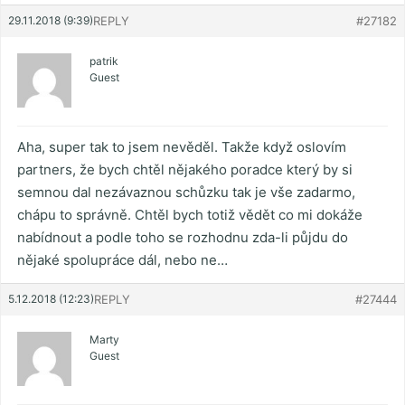
29.11.2018 (9:39)
REPLY
#27182
patrik
Guest
Aha, super tak to jsem nevěděl. Takže když oslovím
partners, že bych chtěl nějakého poradce který by si
semnou dal nezávaznou schůzku tak je vše zadarmo,
chápu to správně. Chtěl bych totiž vědět co mi dokáže
nabídnout a podle toho se rozhodnu zda-li půjdu do
nějaké spolupráce dál, nebo ne…
5.12.2018 (12:23)
REPLY
#27444
Marty
Guest