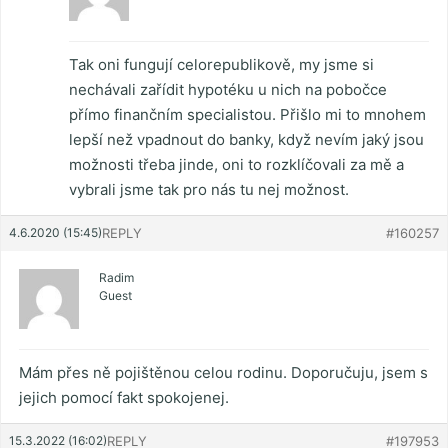
Tak oni fungují celorepublikově, my jsme si
nechávali zařídit hypotéku u nich na pobočce
přímo finančním specialistou. Přišlo mi to mnohem
lepší než vpadnout do banky, když nevím jaký jsou
možnosti třeba jinde, oni to rozklíčovali za mě a
vybrali jsme tak pro nás tu nej možnost.
4.6.2020 (15:45)
REPLY
#160257
Radim
Guest
Mám přes ně pojištěnou celou rodinu. Doporučuju, jsem s
jejich pomocí fakt spokojenej.
15.3.2022 (16:02)
REPLY
#197953