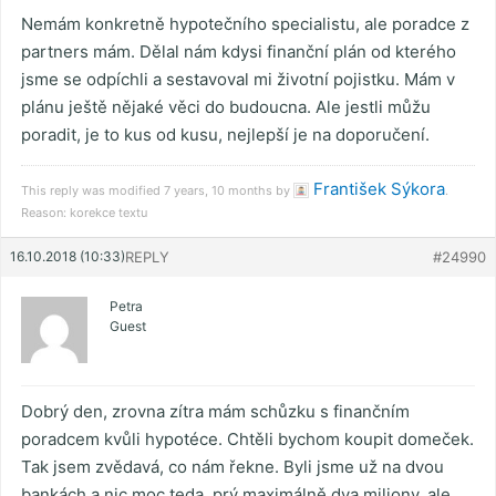
Nemám konkretně hypotečního specialistu, ale poradce z
partners mám. Dělal nám kdysi finanční plán od kterého
jsme se odpíchli a sestavoval mi životní pojistku. Mám v
plánu ještě nějaké věci do budoucna. Ale jestli můžu
poradit, je to kus od kusu, nejlepší je na doporučení.
František Sýkora
This reply was modified 7 years, 10 months by
.
Reason: korekce textu
16.10.2018 (10:33)
REPLY
#24990
Petra
Guest
Dobrý den, zrovna zítra mám schůzku s finančním
poradcem kvůli hypotéce. Chtěli bychom koupit domeček.
Tak jsem zvědavá, co nám řekne. Byli jsme už na dvou
bankách a nic moc teda, prý maximálně dva miliony, ale