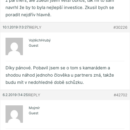
z partners, ale zdědil jsem větší obnos, tak mi to sám
navrhl že by to byla nejlepší investice. Zkusil bych se
poradit nejdřív hlavně.
10.1.2019 (13:27)
REPLY
#30226
VojtěchHrubý
Guest
Díky pánové. Pobavil jsem se o tom s kamarádem a
shodou náhod jednoho člověka u partners zná, takže
budu mít v nedohledné době schůzku.
6.2.2019 (14:25)
REPLY
#42702
Mojmír
Guest