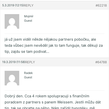
5.3.2019 (12:15)
REPLY
#62218
Mojmír
Guest
já už jsem viděl někde nějakou partners pobočku, ale
teda vůbec jsem nevěděl jak to tam funguje, tak děkuji za
tip, zajdu se tam podivat…
19.3.2019 (11:58)
REPLY
#64788
Radek
Guest
Dobrý den. Cca 4 rokem spolupracuji s finančním
poradcem z partners s panem Weissem. Jestli můžu dát
tip, tak se obratte na něho. Nám zařídil hypotéku, mě