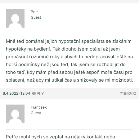
Petr
Guest
Mně teď pomáhal jejich hypoteční specialista se získáním
hypotéky na bydlení. Tak dlouho jsem otálel až jsem
propásnul rozumné roky a abych to nedopracoval ještě na
horší podmínky než jsou teď, tak jsem se rozhodl jít do
toho teď, kdy mám před sebou ještě aspoň moře času pro
splácení, než aby mi utíkal čas a snižovaly se mi možnosti.
8.4.2022 (12:04)
REPLY
#199200
Frantisek
Guest
Petře mohl bych se zeptat na nějaký kontakt nebo