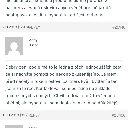
nic lámat přes koleno a prostě nějakého poradce z
partners alespoň oslovím abych věděl přesně jak dál
postupovat a jestli tu hypotéku teď řešit nebo ne.
7.11.2018 (12:48)
REPLY
#26140
Marty
Guest
Dobrý den, podle mě to je jedna z těch jednodušších cest
že si necháte pomoci od někoho zkušenějšího. Já jsem
před necelým rokem oslovil partners kvůli bydlení a teď
jsem za to rád. Kontaktoval jsem poradce na základě
recenzí mých známých. Chvíli to trvalo než to všechno
oběhal, ale hypotéku jsem dostal a to je to nejdůležitější.
16.11.2018 (8:17)
REPLY
#26466
patrik