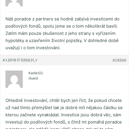
Náš poradce z partners se hodně zabývá investicemi do
podílových fondů, spolu jsme se o tom několikrát bavili.
Zatím mám pouze zkušenost z jeho strany s vyřízením
hypotéky a uzavřením životní pojistky. V dohledné době
uvažuji i o tom investování.
4.1.2019 (7:32)
REPLY
#28896
KarlikSO.
Guest
Ohledně investování, chtěl bych jen říct, že pokud chcete
už nad tímto přemýšlet tak je dobré mít nějakou částku se
kterou začnete vynakládat. Investice jsou dobrá věc, sám
investuji do podílových fondů, s čímž mi pomáhá poradce