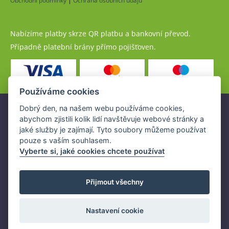
Obchodní podmínky
|
Ochrana osobních údajů
Nabízíme platby skrze QR platbu a bankovní převod.
Případně platební brány přímo pojišťoven.
Používáme cookies
Dobrý den, na našem webu používáme cookies,
Pojistné produkty jsou nabízeny společností
abychom zjistili kolik lidí navštěvuje webové stránky a
www.POJISTENI.cz, a.s. na základě platné licence České
jaké služby je zajímají. Tyto soubory můžeme používat
národní banky (ČNB).
pouze s vaším souhlasem.
Licence ČNB umožňuje www.POJISTENI.cz, a.s. poskytovat
Vyberte si, jaké cookies chcete používat
klientům finanční produkty a spolupracovat s pojišťovnami
v ČR.
Přijmout všechny
Nastavení cookie