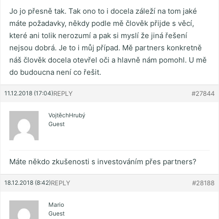
Jo jo přesně tak. Tak ono to i docela záleží na tom jaké
máte požadavky, někdy podle mě člověk přijde s věcí,
které ani tolik nerozumí a pak si myslí že jiná řešení
nejsou dobrá. Je to i můj případ. Mě partners konkretně
náš člověk docela otevřel oči a hlavně nám pomohl. U mě
do budoucna není co řešit.
11.12.2018 (17:04)
REPLY
#27844
VojtěchHrubý
Guest
Máte někdo zkušenosti s investováním přes partners?
18.12.2018 (8:42)
REPLY
#28188
Mario
Guest