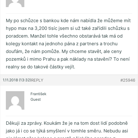
My po schůzce s bankou kde nám nabídla že můžeme mít
hypo max na 3,200 tisíc jsem si už také zařídili schůzku s
poradcem. Manžel tohle všechno obstarává tak má od
kolegy kontakt na jednoho pána z partners a trochu
doufám, že nám pomůže. My chceme stavět, ale ceny
pozemků i mimo Prahu a pak náklady na stavění? To není
realny se do takové částky vejít.
1.11.2018 (13:32)
REPLY
#25946
František
Guest
Děkuji za zprávy. Koukám že je na tom dost lidí podobně
jako já i co se týká smyšlení v tomhle směru. Nebudu asi