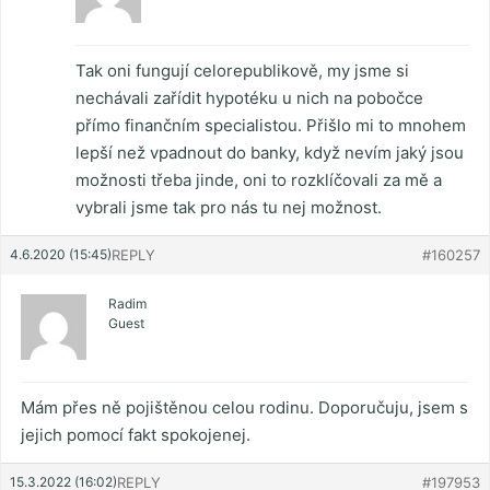
Tak oni fungují celorepublikově, my jsme si
nechávali zařídit hypotéku u nich na pobočce
přímo finančním specialistou. Přišlo mi to mnohem
lepší než vpadnout do banky, když nevím jaký jsou
možnosti třeba jinde, oni to rozklíčovali za mě a
vybrali jsme tak pro nás tu nej možnost.
4.6.2020 (15:45)
REPLY
#160257
Radim
Guest
Mám přes ně pojištěnou celou rodinu. Doporučuju, jsem s
jejich pomocí fakt spokojenej.
15.3.2022 (16:02)
REPLY
#197953