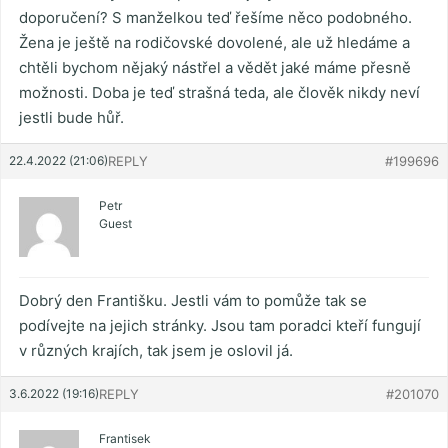
doporučení? S manželkou teď řešíme něco podobného.
Žena je ještě na rodičovské dovolené, ale už hledáme a
chtěli bychom nějaký nástřel a vědět jaké máme přesně
možnosti. Doba je teď strašná teda, ale člověk nikdy neví
jestli bude hůř.
22.4.2022 (21:06)
REPLY
#199696
Petr
Guest
Dobrý den Františku. Jestli vám to pomůže tak se
podívejte na jejich stránky. Jsou tam poradci kteří fungují
v různých krajích, tak jsem je oslovil já.
3.6.2022 (19:16)
REPLY
#201070
Frantisek