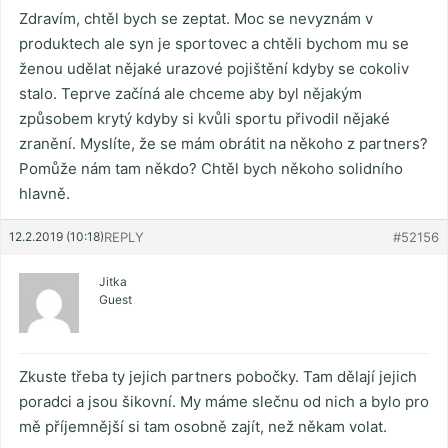
Zdravím, chtěl bych se zeptat. Moc se nevyznám v
produktech ale syn je sportovec a chtěli bychom mu se
ženou udělat nějaké urazové pojištění kdyby se cokoliv
stalo. Teprve začíná ale chceme aby byl nějakým
způsobem krytý kdyby si kvůli sportu přivodil nějaké
zranění. Myslíte, že se mám obrátit na někoho z partners?
Pomůže nám tam někdo? Chtěl bych někoho solidního
hlavně.
12.2.2019 (10:18)
REPLY
#52156
Jitka
Guest
Zkuste třeba ty jejich partners pobočky. Tam dělají jejich
poradci a jsou šikovní. My máme slečnu od nich a bylo pro
mě příjemnější si tam osobně zajít, než někam volat.