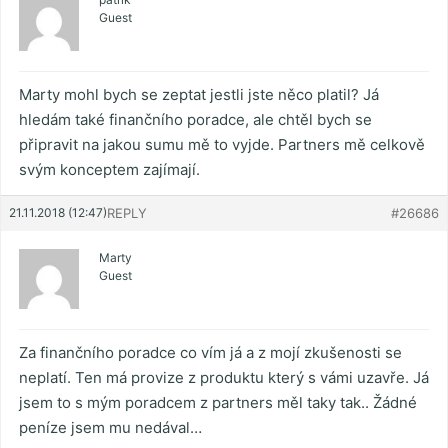
Guest
Marty mohl bych se zeptat jestli jste něco platil? Já
hledám také finančního poradce, ale chtěl bych se
připravit na jakou sumu mě to vyjde. Partners mě celkově
svým konceptem zajímají.
21.11.2018 (12:47)
REPLY
#26686
Marty
Guest
Za finančního poradce co vím já a z mojí zkušenosti se
neplatí. Ten má provize z produktu který s vámi uzavře. Já
jsem to s mým poradcem z partners měl taky tak.. Žádné
peníze jsem mu nedával…