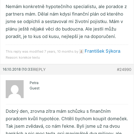
Nemám konkretně hypotečního specialistu, ale poradce z
partners mám. Dělal nám kdysi finanční plán od kterého
jsme se odpíchli a sestavoval mi životní pojistku. Mám v
plánu ještě nějaké věci do budoucna. Ale jestli můžu
poradit, je to kus od kusu, nejlepší je na doporučení.
František Sýkora
This reply was modified 7 years, 10 months by
.
Reason: korekce textu
16.10.2018 (10:33)
REPLY
#24990
Petra
Guest
Dobrý den, zrovna zítra mám schůzku s finančním
poradcem kvůli hypotéce. Chtěli bychom koupit domeček.
Tak jsem zvědavá, co nám řekne. Byli jsme už na dvou
bankách a nic moc teda, prý maximálně dva miliony, ale