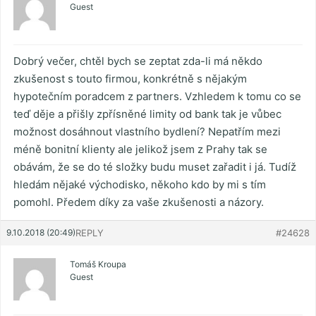
Guest
Dobrý večer, chtěl bych se zeptat zda-li má někdo
zkušenost s touto firmou, konkrétně s nějakým
hypotečním poradcem z partners. Vzhledem k tomu co se
teď děje a přišly zpřísněné limity od bank tak je vůbec
možnost dosáhnout vlastního bydlení? Nepatřím mezi
méně bonitní klienty ale jelikož jsem z Prahy tak se
obávám, že se do té složky budu muset zařadit i já. Tudíž
hledám nějaké východisko, někoho kdo by mi s tím
pomohl. Předem díky za vaše zkušenosti a názory.
9.10.2018 (20:49)
REPLY
#24628
Tomáš Kroupa
Guest