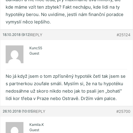
kde máme vzít ten zbytek? Fakt nechápu, kde lidi na ty
hypotéky berou. No uvidíme, jestli nám finanční poradce
vymyslí něco lepšího.
18.10.2018 (9:12)
REPLY
#25124
Kunc55
Guest
No já když jsem o tom zpřísněný hypoték četl tak jsem se
s partnerkou zoufale smáli. Myslím si, že na tu hypotéku
nedosáhne už skoro nikdo nebo jak to psali jen „bohatí“
lidi kor třeba v Praze nebo Ostravě. Držím vám palce.
26.10.2018 (10:05)
REPLY
#25700
Kamila.K
Guest