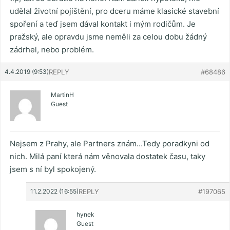
udělal životní pojištění, pro dceru máme klasické stavební
spoření a teď jsem dával kontakt i mým rodičům. Je
pražský, ale opravdu jsme neměli za celou dobu žádný
zádrhel, nebo problém.
4.4.2019 (9:53)
REPLY
#68486
MartinH
Guest
Nejsem z Prahy, ale Partners znám…Tedy poradkyni od
nich. Milá paní která nám věnovala dostatek času, taky
jsem s ní byl spokojený.
11.2.2022 (16:55)
REPLY
#197065
hynek
Guest