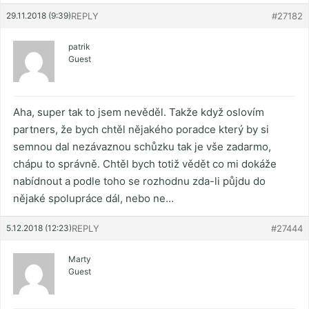
29.11.2018 (9:39)
REPLY
#27182
patrik
Guest
Aha, super tak to jsem nevěděl. Takže když oslovím
partners, že bych chtěl nějakého poradce který by si
semnou dal nezávaznou schůzku tak je vše zadarmo,
chápu to správně. Chtěl bych totiž vědět co mi dokáže
nabídnout a podle toho se rozhodnu zda-li půjdu do
nějaké spolupráce dál, nebo ne…
5.12.2018 (12:23)
REPLY
#27444
Marty
Guest