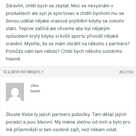
Zdravím, chtěl bych se zeptat. Moc se nevyznám v
produktech ale syn je sportovec a chtěli bychom mu se
ženou udělat nějaké urazové pojištění kdyby se cokoliv
stalo. Teprve začíná ale chceme aby byl nějakým
způsobem krytý kdyby si kvůli sportu přivodil nějaké
zranění. Myslíte, že se mám obrátit na někoho z partners?
Pomůže nám tam někdo? Chtěl bych někoho solidního
hlavně.
12.2.2019 (10:18)
REPLY
#52156
Jitka
Guest
Zkuste třeba ty jejich partners pobočky. Tam dělají jejich
poradci a jsou šikovní. My máme slečnu od nich a bylo pro
mě příjemnější si tam osobně zajít, než někam volat.