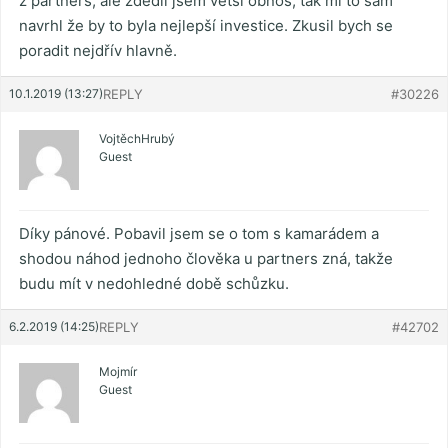
z partners, ale zdědil jsem větší obnos, tak mi to sám
navrhl že by to byla nejlepší investice. Zkusil bych se
poradit nejdřív hlavně.
10.1.2019 (13:27)
REPLY
#30226
VojtěchHrubý
Guest
Díky pánové. Pobavil jsem se o tom s kamarádem a
shodou náhod jednoho člověka u partners zná, takže
budu mít v nedohledné době schůzku.
6.2.2019 (14:25)
REPLY
#42702
Mojmír
Guest