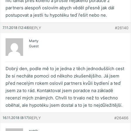
nic lámat přes koleno a prostě nějakého poradce z
partners alespoň oslovím abych věděl přesně jak dál
postupovat a jestli tu hypotéku teď řešit nebo ne.
7.11.2018 (12:48)
REPLY
#26140
Marty
Guest
Dobrý den, podle mě to je jedna z těch jednodušších cest
že si necháte pomoci od někoho zkušenějšího. Já jsem
před necelým rokem oslovil partners kvůli bydlení a teď
jsem za to rád. Kontaktoval jsem poradce na základě
recenzí mých známých. Chvíli to trvalo než to všechno
oběhal, ale hypotéku jsem dostal a to je to nejdůležitější.
16.11.2018 (8:17)
REPLY
#26466
patrik