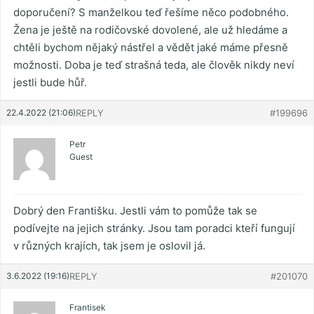
doporučení? S manželkou teď řešíme něco podobného.
Žena je ještě na rodičovské dovolené, ale už hledáme a
chtěli bychom nějaký nástřel a vědět jaké máme přesně
možnosti. Doba je teď strašná teda, ale člověk nikdy neví
jestli bude hůř.
22.4.2022 (21:06)
REPLY
#199696
Petr
Guest
Dobrý den Františku. Jestli vám to pomůže tak se
podívejte na jejich stránky. Jsou tam poradci kteří fungují
v různých krajích, tak jsem je oslovil já.
3.6.2022 (19:16)
REPLY
#201070
Frantisek