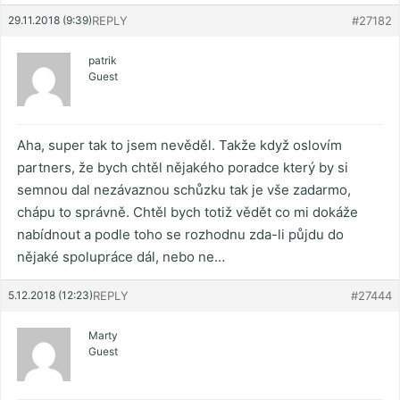
29.11.2018 (9:39)
REPLY
#27182
patrik
Guest
Aha, super tak to jsem nevěděl. Takže když oslovím
partners, že bych chtěl nějakého poradce který by si
semnou dal nezávaznou schůzku tak je vše zadarmo,
chápu to správně. Chtěl bych totiž vědět co mi dokáže
nabídnout a podle toho se rozhodnu zda-li půjdu do
nějaké spolupráce dál, nebo ne…
5.12.2018 (12:23)
REPLY
#27444
Marty
Guest