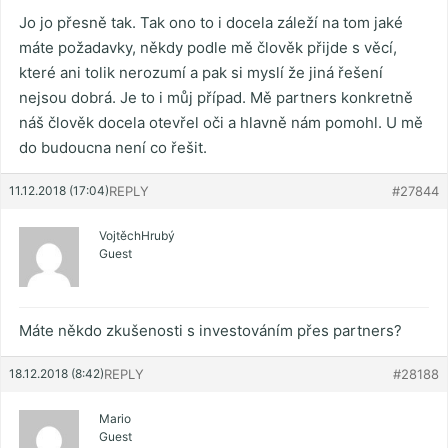
Jo jo přesně tak. Tak ono to i docela záleží na tom jaké
máte požadavky, někdy podle mě člověk přijde s věcí,
které ani tolik nerozumí a pak si myslí že jiná řešení
nejsou dobrá. Je to i můj případ. Mě partners konkretně
náš člověk docela otevřel oči a hlavně nám pomohl. U mě
do budoucna není co řešit.
11.12.2018 (17:04)
REPLY
#27844
VojtěchHrubý
Guest
Máte někdo zkušenosti s investováním přes partners?
18.12.2018 (8:42)
REPLY
#28188
Mario
Guest