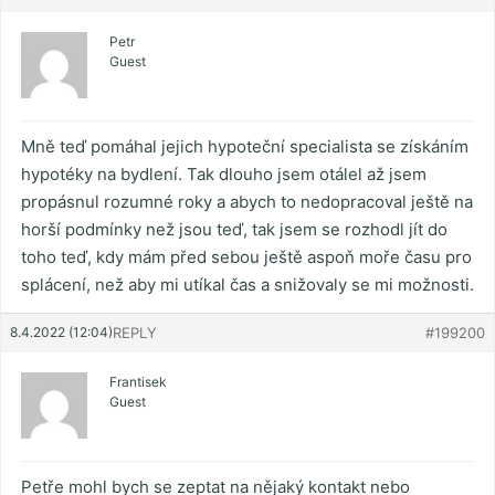
Petr
Guest
Mně teď pomáhal jejich hypoteční specialista se získáním
hypotéky na bydlení. Tak dlouho jsem otálel až jsem
propásnul rozumné roky a abych to nedopracoval ještě na
horší podmínky než jsou teď, tak jsem se rozhodl jít do
toho teď, kdy mám před sebou ještě aspoň moře času pro
splácení, než aby mi utíkal čas a snižovaly se mi možnosti.
8.4.2022 (12:04)
REPLY
#199200
Frantisek
Guest
Petře mohl bych se zeptat na nějaký kontakt nebo