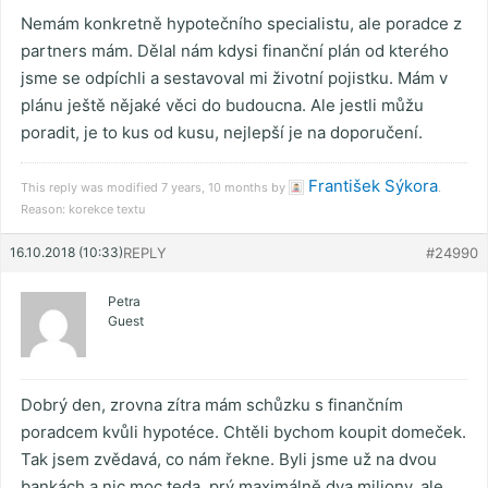
Nemám konkretně hypotečního specialistu, ale poradce z
partners mám. Dělal nám kdysi finanční plán od kterého
jsme se odpíchli a sestavoval mi životní pojistku. Mám v
plánu ještě nějaké věci do budoucna. Ale jestli můžu
poradit, je to kus od kusu, nejlepší je na doporučení.
František Sýkora
This reply was modified 7 years, 10 months by
.
Reason: korekce textu
16.10.2018 (10:33)
REPLY
#24990
Petra
Guest
Dobrý den, zrovna zítra mám schůzku s finančním
poradcem kvůli hypotéce. Chtěli bychom koupit domeček.
Tak jsem zvědavá, co nám řekne. Byli jsme už na dvou
bankách a nic moc teda, prý maximálně dva miliony, ale