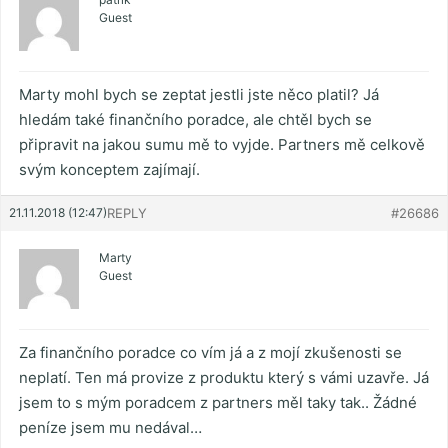
Guest
Marty mohl bych se zeptat jestli jste něco platil? Já
hledám také finančního poradce, ale chtěl bych se
připravit na jakou sumu mě to vyjde. Partners mě celkově
svým konceptem zajímají.
21.11.2018 (12:47)
REPLY
#26686
Marty
Guest
Za finančního poradce co vím já a z mojí zkušenosti se
neplatí. Ten má provize z produktu který s vámi uzavře. Já
jsem to s mým poradcem z partners měl taky tak.. Žádné
peníze jsem mu nedával…