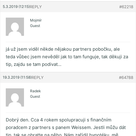
5.3.2019 (12:15)
REPLY
#62218
Mojmír
Guest
já už jsem viděl někde nějakou partners pobočku, ale
teda vůbec jsem nevěděl jak to tam funguje, tak děkuji za
tip, zajdu se tam podivat…
19.3.2019 (11:58)
REPLY
#64788
Radek
Guest
Dobrý den. Cca 4 rokem spolupracuji s finančním
poradcem z partners s panem Weissem. Jestli můžu dát
tip, tak se obratte na něho. Nám zařídil hypotéku, mě