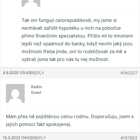
Tak oni fungují celorepublikově, my jsme si
nechávali zařídit hypotéku u nich na pobočce
přímo finančním specialistou. Přišlo mi to mnohem
lepší než vpadnout do banky, když nevím jaký jsou
možnosti třeba jinde, oni to rozklíčovali za mě a
vybrali jsme tak pro nás tu nej možnost.
4.6.2020 (15:45)
REPLY
#160257
Radim
Guest
Mám přes ně pojištěnou celou rodinu. Doporučuju, jsem s
jejich pomocí fakt spokojenej.
15.3.2022 (16:02)
REPLY
#197953