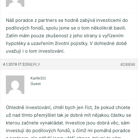
Náš poradce z partners se hodně zabývá investicemi do
podílových fondů, spolu jsme se o tom několikrát bavili.
Zatím mám pouze zkušenost z jeho strany s vyřízením
hypotéky a uzavřením životní pojistky. V dohledné době
uvažuji i o tom investování.
4.1.2019 (7:32)
REPLY
#28896
KarlikSO.
Guest
Ohledně investování, chtěl bych jen říct, že pokud chcete
už nad tímto přemýšlet tak je dobré mít nějakou částku se
kterou začnete vynakládat. Investice jsou dobrá věc, sám
investuji do podílových fondů, s čímž mi pomáhá poradce