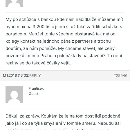
My po schůzce s bankou kde nám nabídla že můžeme mít
hypo max na 3,200 tisíc jsem si už také zařídili schůzku s
poradcem. Manžel tohle všechno obstarává tak má od
kolegy kontakt na jednoho pána z partners a trochu
doufám, že nám pomůže. My chceme stavět, ale ceny
pozemků i mimo Prahu a pak náklady na stavění? To není
realny se do takové částky vejít.
1.11.2018 (13:32)
REPLY
#25946
František
Guest
Děkuji za zprávy. Koukám že je na tom dost lidí podobně
jako já i co se týká smyšlení v tomhle směru. Nebudu asi