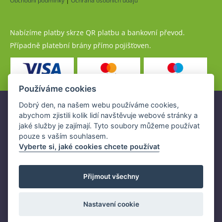
Obchodní podmínky
|
Ochrana osobních údajů
Nabízíme platby skrze QR platbu a bankovní převod.
Případně platební brány přímo pojišťoven.
Používáme cookies
Dobrý den, na našem webu používáme cookies,
Pojistné produkty jsou nabízeny společností
abychom zjistili kolik lidí navštěvuje webové stránky a
www.POJISTENI.cz, a.s. na základě platné licence České
jaké služby je zajímají. Tyto soubory můžeme používat
národní banky (ČNB).
pouze s vaším souhlasem.
Licence ČNB umožňuje www.POJISTENI.cz, a.s. poskytovat
Vyberte si, jaké cookies chcete používat
klientům finanční produkty a spolupracovat s pojišťovnami
v ČR.
Přijmout všechny
Nastavení cookie