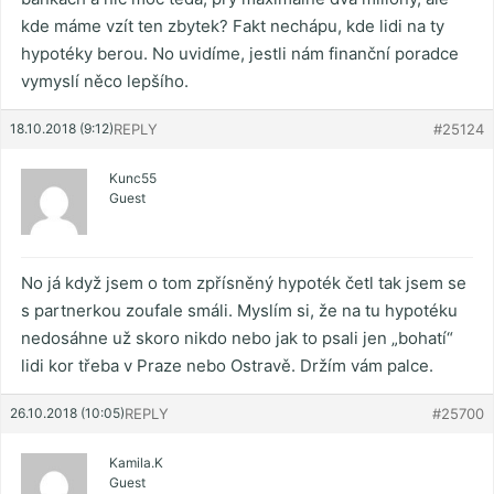
kde máme vzít ten zbytek? Fakt nechápu, kde lidi na ty
hypotéky berou. No uvidíme, jestli nám finanční poradce
vymyslí něco lepšího.
18.10.2018 (9:12)
REPLY
#25124
Kunc55
Guest
No já když jsem o tom zpřísněný hypoték četl tak jsem se
s partnerkou zoufale smáli. Myslím si, že na tu hypotéku
nedosáhne už skoro nikdo nebo jak to psali jen „bohatí“
lidi kor třeba v Praze nebo Ostravě. Držím vám palce.
26.10.2018 (10:05)
REPLY
#25700
Kamila.K
Guest