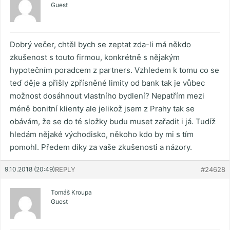
Guest
Dobrý večer, chtěl bych se zeptat zda-li má někdo
zkušenost s touto firmou, konkrétně s nějakým
hypotečním poradcem z partners. Vzhledem k tomu co se
teď děje a přišly zpřísněné limity od bank tak je vůbec
možnost dosáhnout vlastního bydlení? Nepatřím mezi
méně bonitní klienty ale jelikož jsem z Prahy tak se
obávám, že se do té složky budu muset zařadit i já. Tudíž
hledám nějaké východisko, někoho kdo by mi s tím
pomohl. Předem díky za vaše zkušenosti a názory.
9.10.2018 (20:49)
REPLY
#24628
Tomáš Kroupa
Guest