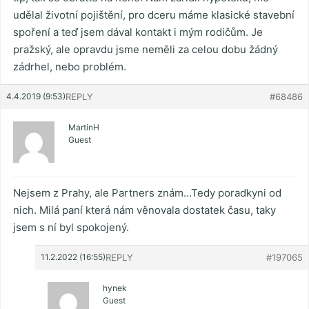
udělal životní pojištění, pro dceru máme klasické stavební
spoření a teď jsem dával kontakt i mým rodičům. Je
pražský, ale opravdu jsme neměli za celou dobu žádný
zádrhel, nebo problém.
4.4.2019 (9:53)
REPLY
#68486
MartinH
Guest
Nejsem z Prahy, ale Partners znám…Tedy poradkyni od
nich. Milá paní která nám věnovala dostatek času, taky
jsem s ní byl spokojený.
11.2.2022 (16:55)
REPLY
#197065
hynek
Guest